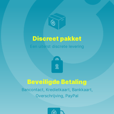
Discreet pakket
Een uiterst discrete levering
Beveiligde Betaling
Bancontact, Kredietkaart, Bankkaart,
Overschrijving, PayPal