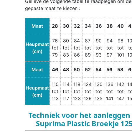
Gelieve de volgende tabel te raadplegen om de
gepaste maat te kiezen :
Maat
28
30
32
34
36
38
40
4
76
80
84
87
90
94
98
1
Heupmaat
tot
tot
tot
tot
tot
tot
tot
t
(cm)
79
83
86
89
93
97
101
1
Maat
46
48
50
52
54
56
58
6
110
114
118
124
130
136
142
1
Heupmaat
tot
tot
tot
tot
tot
tot
tot
t
(cm)
113
117
123
129
135
141
147
1
Techniek voor het aanleggen
Suprima Plastic Broekje 12