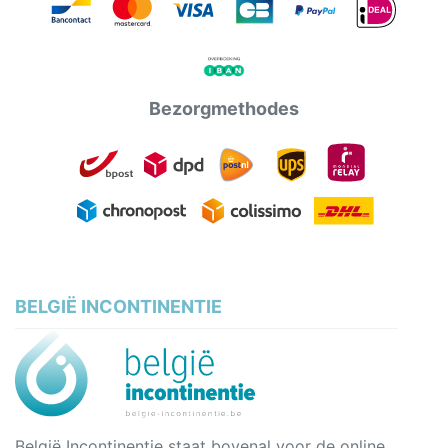
Bezorgmethodes
BELGIË INCONTINENTIE
België Incontinentie staat bovenal voor de online