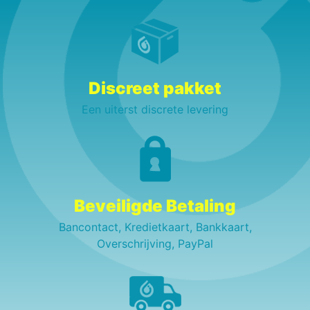
Discreet pakket
Een uiterst discrete levering
Beveiligde Betaling
Bancontact, Kredietkaart, Bankkaart,
Overschrijving, PayPal