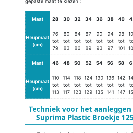
gepaste maat te kiezen :
Maat
28
30
32
34
36
38
40
4
76
80
84
87
90
94
98
1
Heupmaat
tot
tot
tot
tot
tot
tot
tot
t
(cm)
79
83
86
89
93
97
101
1
Maat
46
48
50
52
54
56
58
6
110
114
118
124
130
136
142
1
Heupmaat
tot
tot
tot
tot
tot
tot
tot
t
(cm)
113
117
123
129
135
141
147
1
Techniek voor het aanleggen
Suprima Plastic Broekje 12