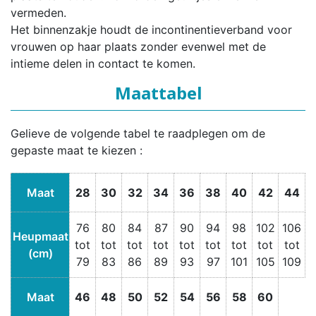
vermeden.
Het binnenzakje houdt de incontinentieverband voor
vrouwen op haar plaats zonder evenwel met de
intieme delen in contact te komen.
Maattabel
Gelieve de volgende tabel te raadplegen om de
gepaste maat te kiezen :
Maat
28
30
32
34
36
38
40
42
44
76
80
84
87
90
94
98
102
106
Heupmaat
tot
tot
tot
tot
tot
tot
tot
tot
tot
(cm)
79
83
86
89
93
97
101
105
109
Maat
46
48
50
52
54
56
58
60