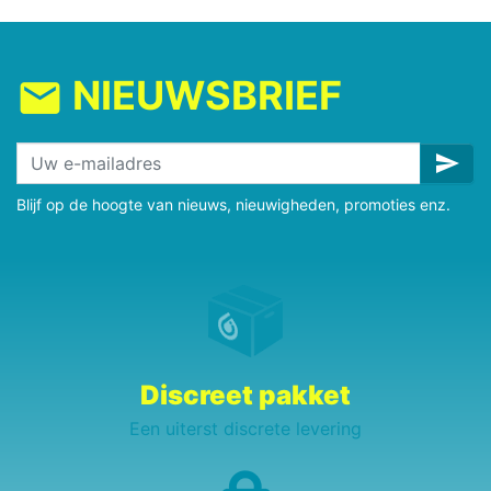
NIEUWSBRIEF
mail
send
Blijf op de hoogte van nieuws, nieuwigheden, promoties enz.
Discreet pakket
Een uiterst discrete levering