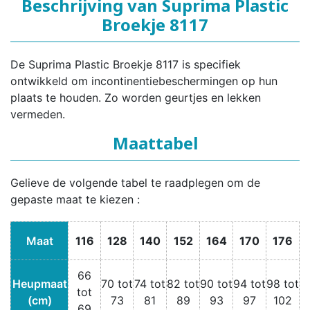
Beschrijving van Suprima Plastic
Broekje 8117
De Suprima Plastic Broekje 8117 is specifiek
ontwikkeld om incontinentiebeschermingen op hun
plaats te houden. Zo worden geurtjes en lekken
vermeden.
Maattabel
Gelieve de volgende tabel te raadplegen om de
gepaste maat te kiezen :
Maat
116
128
140
152
164
170
176
66
Heupmaat
70 tot
74 tot
82 tot
90 tot
94 tot
98 tot
tot
(cm)
73
81
89
93
97
102
69