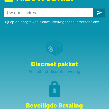
send
Blijf op de hoogte van nieuws, nieuwigheden, promoties enz.
Discreet pakket
Een uiterst discrete levering
Beveiligde Betaling