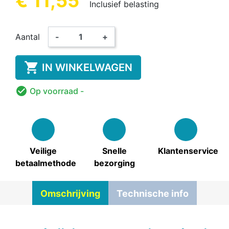
€ 11,55
Inclusief belasting
Aantal
-
+

IN WINKELWAGEN

Op voorraad
-
Veilige
Snelle
Klantenservice
betaalmethode
bezorging
Omschrijving
Technische info