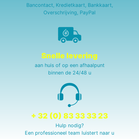
Bancontact, Kredietkaart, Bankkaart,
Overschrijving, PayPal
Snelle levering
aan huis of op een afhaalpunt
binnen de 24/48 u
+ 32 (0) 83 33 33 23
Hulp nodig?
Een professioneel team luistert naar u