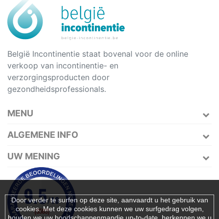
België Incontinentie staat bovenal voor de online
verkoop van incontinentie- en
verzorgingsproducten door
gezondheidsprofessionals.
MENU
ALGEMENE INFO
UW MENING
Door verder te surfen op deze site, aanvaardt u het gebruik van
cookies. Met deze cookies kunnen we uw surfgedrag volgen,
houden we uw boodschappenmandje up-to-date, herkennen we u