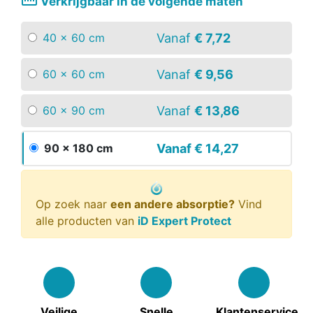
straighten
Verkrijgbaar in de volgende maten
Vanaf
€ 7,72
40 x 60 cm
Vanaf
€ 9,56
60 x 60 cm
Vanaf
€ 13,86
60 x 90 cm
Vanaf
€ 14,27
90 x 180 cm
Op zoek naar
een andere absorptie?
Vind
alle producten van
iD Expert Protect
Veilige
Snelle
Klantenservice