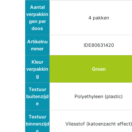
Aantal
verpakkin
4 pakken
gen per
doos
Artikelnu
IDE80631420
mmer
Kleur
verpakkin
Groen
g
Textuur
buitenzijd
Polyethyleen (plastic)
e
Textuur
binnenzijd
Vliesstof (katoenzacht effect
e