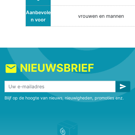
Aanbevole
vrouwen en mannen
n voor
NIEUWSBRIEF
mail
send
Blijf op de hoogte van nieuws, nieuwigheden, promoties enz.