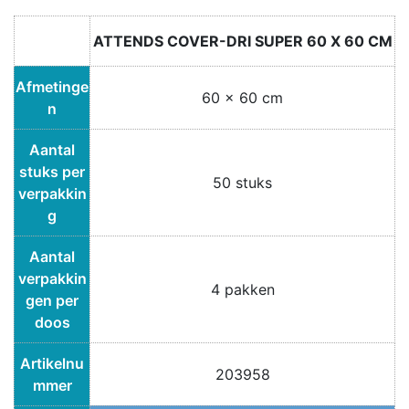
ATTENDS COVER-DRI SUPER 60 X 60 CM
Afmetinge
60 x 60 cm
n
Aantal
stuks per
50 stuks
verpakkin
g
Aantal
verpakkin
4 pakken
gen per
doos
Artikelnu
203958
mmer