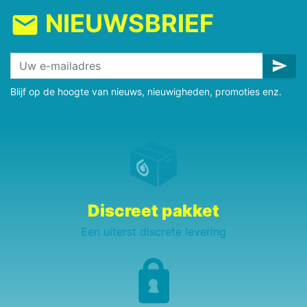
NIEUWSBRIEF
mail
send
Blijf op de hoogte van nieuws, nieuwigheden, promoties enz.
Discreet pakket
Een uiterst discrete levering