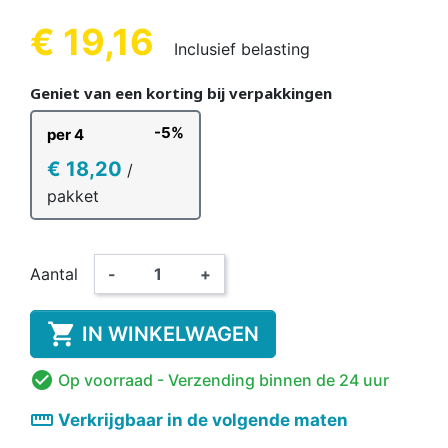
€ 19,16
Inclusief belasting
Geniet van een korting bij verpakkingen
-5%
per 4
€ 18,20
/
pakket
Aantal
-
+

IN WINKELWAGEN

Op voorraad
- Verzending binnen de 24 uur
straighten
Verkrijgbaar in de volgende maten