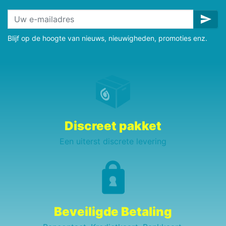
send
Blijf op de hoogte van nieuws, nieuwigheden, promoties enz.
Discreet pakket
Een uiterst discrete levering
Beveiligde Betaling