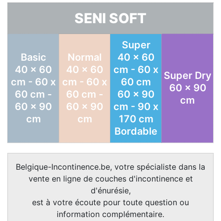
SENI SOFT
Super
Basic
Normal
40 x 60
40 x 60
40 x 60
cm - 60 x
Super Dry
cm - 60 x
cm - 60 x
60 cm
60 x 90
60 cm -
60 cm -
60 x 90
cm
60 x 90
60 x 90
cm - 90 x
cm
cm
170 cm
Bordable
Belgique-Incontinence.be, votre spécialiste dans la
vente en ligne de couches d'incontinence et
d'énurésie,
est à votre écoute pour toute question ou
information complémentaire.