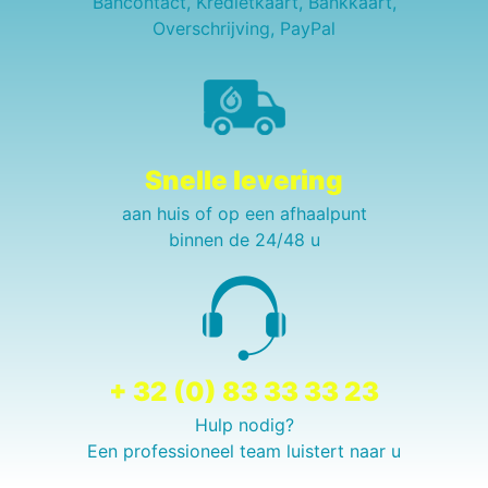
Bancontact, Kredietkaart, Bankkaart,
Overschrijving, PayPal
Snelle levering
aan huis of op een afhaalpunt
binnen de 24/48 u
+ 32 (0) 83 33 33 23
Hulp nodig?
Een professioneel team luistert naar u