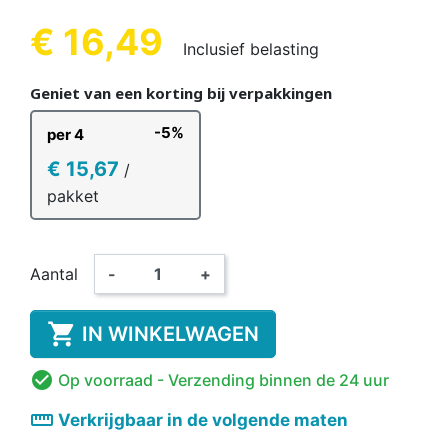
€ 16,49
Inclusief belasting
Geniet van een korting bij verpakkingen
-5%
per 4
€ 15,67
/
pakket
Aantal
-
+

IN WINKELWAGEN

Op voorraad
- Verzending binnen de 24 uur
straighten
Verkrijgbaar in de volgende maten