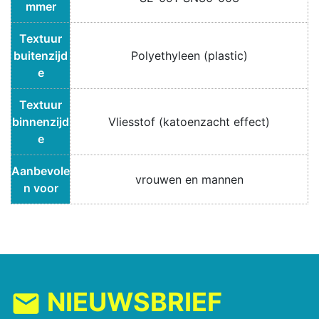
mmer
Textuur
buitenzijd
Polyethyleen (plastic)
e
Textuur
binnenzijd
Vliesstof (katoenzacht effect)
e
Aanbevole
vrouwen en mannen
n voor
NIEUWSBRIEF
mail