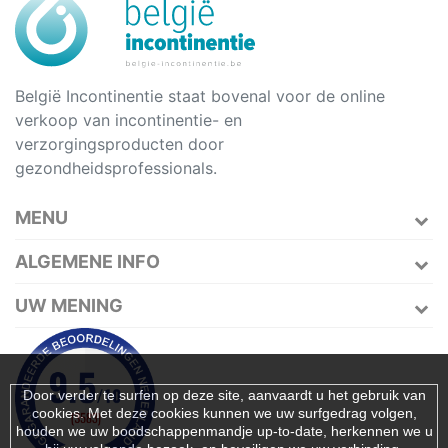
België Incontinentie staat bovenal voor de online
verkoop van incontinentie- en
verzorgingsproducten door
gezondheidsprofessionals.
MENU
ALGEMENE INFO
UW MENING
Door verder te surfen op deze site, aanvaardt u het gebruik van
cookies. Met deze cookies kunnen we uw surfgedrag volgen,
houden we uw boodschappenmandje up-to-date, herkennen we u