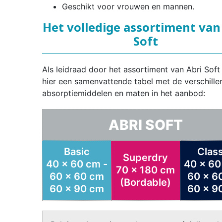
Geschikt voor vrouwen en mannen.
Het volledige assortiment van
Soft
Als leidraad door het assortiment van Abri Soft 
hier een samenvattende tabel met de verschille
absorptiemiddelen en maten in het aanbod:
ABRI SOFT
Basic
Class
Superdry
40 x 60 cm -
40 x 60
70 x 180 cm
60 x 60 cm
60 x 6
(Bordable)
60 x 90 cm
60 x 9