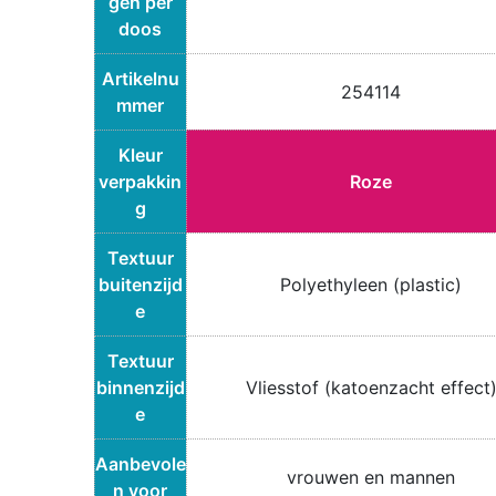
gen per
doos
Artikelnu
254114
mmer
Kleur
verpakkin
Roze
g
Textuur
buitenzijd
Polyethyleen (plastic)
e
Textuur
binnenzijd
Vliesstof (katoenzacht effect
e
Aanbevole
vrouwen en mannen
n voor