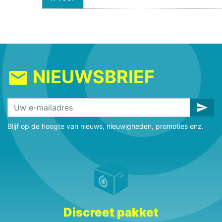
NIEUWSBRIEF
mail
send
Blijf op de hoogte van nieuws, nieuwigheden, promoties enz.
Discreet pakket