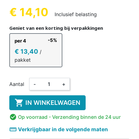
€ 14,10
Inclusief belasting
Geniet van een korting bij verpakkingen
-5%
per 4
€ 13,40
/
pakket
Aantal
-
+

IN WINKELWAGEN

Op voorraad
- Verzending binnen de 24 uur
straighten
Verkrijgbaar in de volgende maten