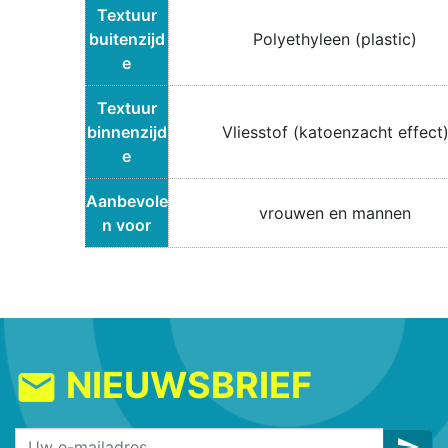
Textuur
buitenzijd
Polyethyleen (plastic)
e
Textuur
binnenzijd
Vliesstof (katoenzacht effect
e
Aanbevole
vrouwen en mannen
n voor
NIEUWSBRIEF
mail
send