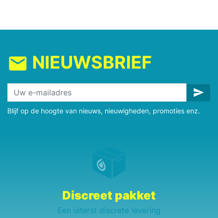
NIEUWSBRIEF
mail
send
Blijf op de hoogte van nieuws, nieuwigheden, promoties enz.
Discreet pakket
Een uiterst discrete levering