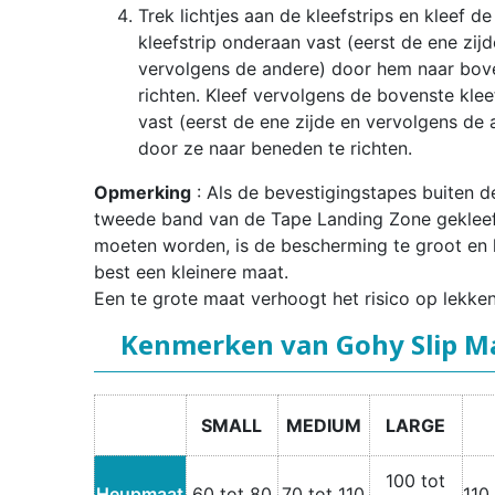
Trek lichtjes aan de kleefstrips en kleef de
kleefstrip onderaan vast (eerst de ene zijd
vervolgens de andere) door hem naar bov
richten. Kleef vervolgens de bovenste klee
vast (eerst de ene zijde en vervolgens de 
door ze naar beneden te richten.
Opmerking
: Als de bevestigingstapes buiten d
tweede band van de Tape Landing Zone geklee
moeten worden, is de bescherming te groot en 
best een kleinere maat.
Een te grote maat verhoogt het risico op lekken
Kenmerken van Gohy Slip M
SMALL
MEDIUM
LARGE
100 tot
Heupmaat
60 tot 80
70 tot 110
110