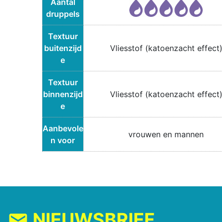
Aantal
druppels
Textuur
buitenzijd
Vliesstof (katoenzacht effect
e
Textuur
binnenzijd
Vliesstof (katoenzacht effect
e
Aanbevole
vrouwen en mannen
n voor
NIEUWSBRIEF
mail