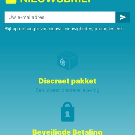
send
Blijf op de hoogte van nieuws, nieuwigheden, promoties enz.
Discreet pakket
Een uiterst discrete levering
Beveiligde Betaling