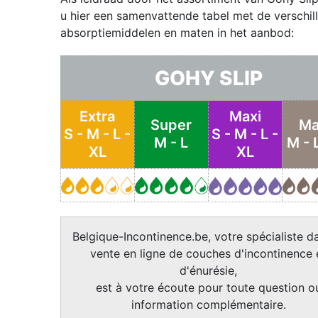
u hier een samenvattende tabel met de verschil
absorptiemiddelen en maten in het aanbod:
GOHY SLIP
Extra
Maxi
Super
Ma
S - M - L -
S - M - L -
M - L
M - 
XL
XL
Belgique-Incontinence.be, votre spécialiste da
vente en ligne de couches d'incontinence 
d'énurésie,
est à votre écoute pour toute question o
information complémentaire.