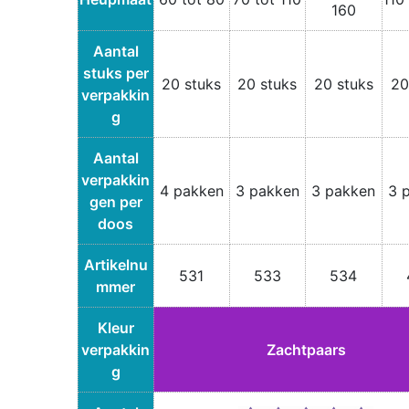
160
Aantal
stuks per
20 stuks
20 stuks
20 stuks
20
verpakkin
g
Aantal
verpakkin
4 pakken
3 pakken
3 pakken
3 
gen per
doos
Artikelnu
531
533
534
mmer
Kleur
verpakkin
Zachtpaars
g