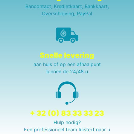
Bancontact, Kredietkaart, Bankkaart,
Overschrijving, PayPal
Snelle levering
aan huis of op een afhaalpunt
binnen de 24/48 u
+ 32 (0) 83 33 33 23
Hulp nodig?
Een professioneel team luistert naar u