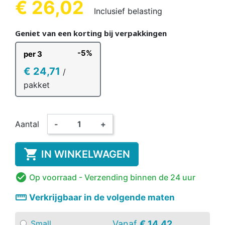
€ 26,02
Inclusief belasting
Geniet van een korting bij verpakkingen
-5%
per 3
€ 24,71
/
pakket
Aantal
-
+

IN WINKELWAGEN

Op voorraad
- Verzending binnen de 24 uur
straighten
Verkrijgbaar in de volgende maten
Vanaf
€ 14,42
Small