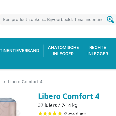
ANATOMISCHE
RECHTE
TINENTIEVERBAND
INLEGGER
INLEGGER
r
Libero Comfort 4
Libero Comfort 4
37 luiers / 7-14 kg
TIEVERBAND
 BROEKJE
-LUIER
AB
ONDERZOEKSHANDSCHOEN
PLASTIC BROEKJE
FIXATIEBROEKJE
KATOENE
WASBAR
PLAS