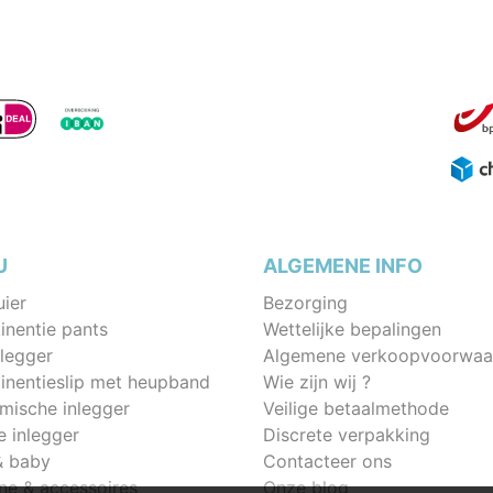
U
ALGEMENE INFO
uier
Bezorging
inentie pants
Wettelijke bepalingen
legger
Algemene verkoopvoorwaa
tinentieslip met heupband
Wie zijn wij ?
mische inlegger
Veilige betaalmethode
e inlegger
Discrete verpakking
& baby
Contacteer ons
ne & accessoires
Onze blog