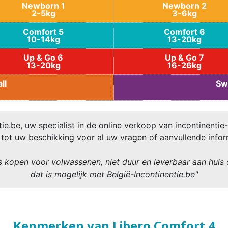
Newborn 1
Newborn 2
2-5kg
3-6kg
Comfort 5
Comfort 6
10-14kg
13-20kg
Up & Go 6
Up & Go 7
13-20kg
16-26kg
ll
Sw
ie.be, uw specialist in de online verkoop van incontinentie-
 tot uw beschikking voor al uw vragen of aanvullende infor
 kopen voor volwassenen, niet duur en leverbaar aan huis 
dat is mogelijk met België-Incontinentie.be"
Kenmerken van Libero Comfort 4