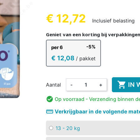
REN
KINDEREN
VOLWA
KIN
€ 12,72
Inclusief belasting
(3 beoordelin
Geniet van een korting bij verpakkinge
-5%
per 6
KKER &
DESINFECTIE VAN
VOEDINGS
KINDEREN
ORANT
AMA
WASBARE LUIER
HANDEN EN
ROMPERTJE
PYJAMA 
ON
€ 12,08
/ pakket
OPPERVLAKKEN
KINDEREN

IN 
Aantal
-
+

Op voorraad
- Verzending binnen d
straighten
Verkrijgbaar in de volgende mat
13 - 20 kg