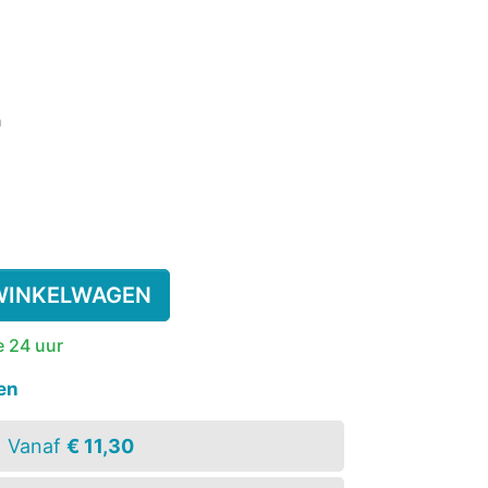
SSENEN
DEREN
gen)
n
SUPPLEMENT
KINDEREN
ESIE
PLASWEKKER KINDEREN
ANTISLIPKOUS
WINKELWAGEN
e 24 uur
en
Vanaf
€ 11,30