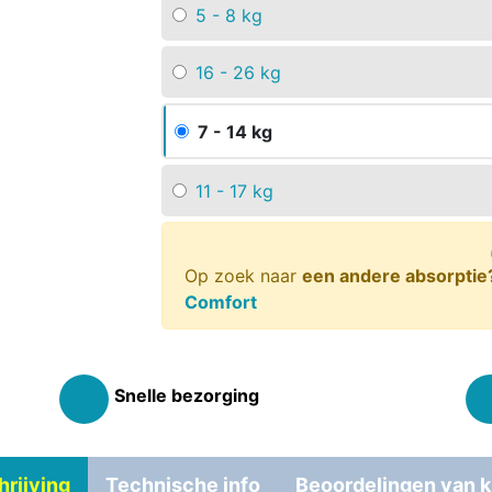
5 - 8 kg
16 - 26 kg
7 - 14 kg
11 - 17 kg
Op zoek naar
een andere absorptie
Comfort
Snelle bezorging
rijving
Technische info
Beoordelingen van k