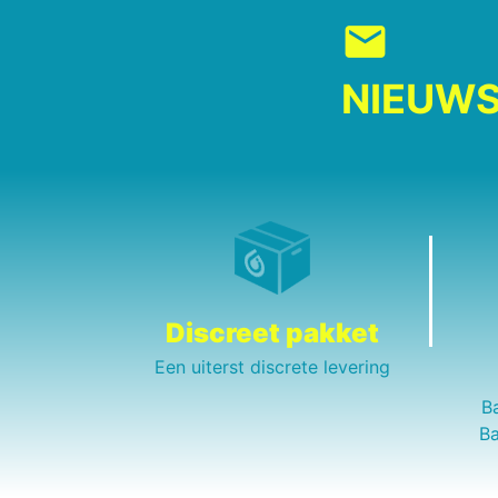
mail
NIEUWS
Discreet pakket
Een uiterst discrete levering
B
Ba