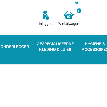
FR
NL
0
Inloggen
Winkelwagen
GESPECIALISEERDE
HYGIËNE &
ONDERLEGGER
KLEDING & LUIER
ACCESSOIRE
N BROEKJE
E LUIER
WEKKER
OEFENBROEKJE
LUIEREMMER
ZWEMLUIER