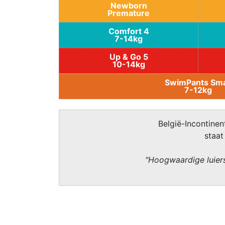
Newborn
Premature
Comfort 4
7-14kg
Up & Go 5
10-14kg
SwimPants Sma
7-12kg
België-Incontinent
staat
"Hoogwaardige luiers