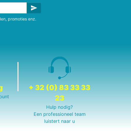
send
den, promoties enz.
g
+ 32 (0) 83 33 33
punt
23
Hulp nodig?
Een professioneel team
luistert naar u