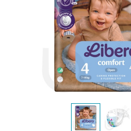
VROUWEN
HE
CONTINENTIEHULP
ONTVLE
ZWEMLUIER KINDEREN
ZWEMKLEDING
ZWEMPAK 
DEOD
PYJ
HYGIËNE & VERZORGING
KINDEREN