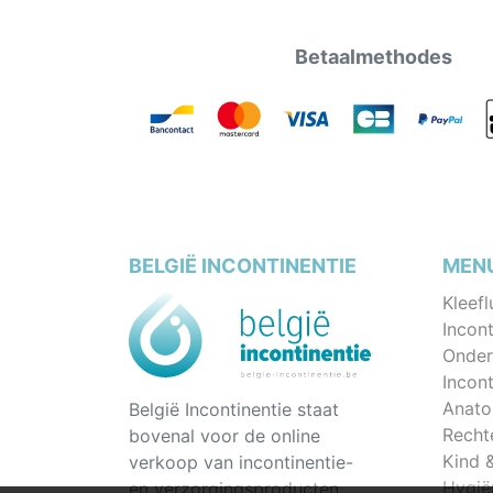
Betaalmethodes
BELGIË INCONTINENTIE
MEN
Kleefl
Incont
Onder
Incon
Anato
België Incontinentie staat
Recht
bovenal voor de online
Kind 
verkoop van incontinentie-
Hygië
en verzorgingsproducten