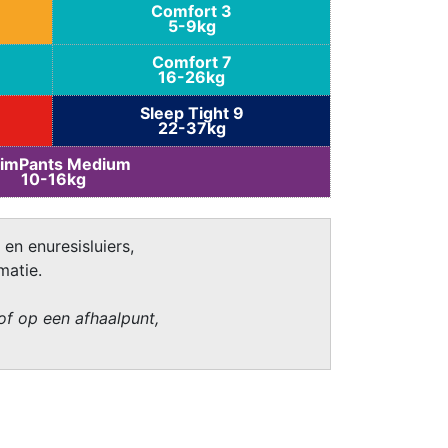
Comfort 3
5-9kg
Comfort 7
16-26kg
Sleep Tight 9
22-37kg
imPants Medium
10-16kg
 en enuresisluiers,
matie.
of op een afhaalpunt,