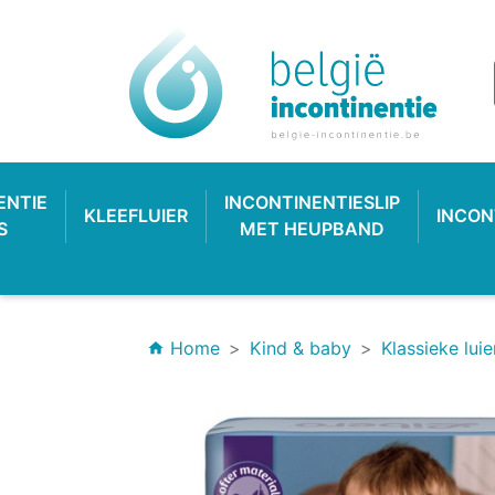
ENTIE
INCONTINENTIESLIP
KLEEFLUIER
INCON
S
MET HEUPBAND
Home
Kind & baby
Klassieke luie
home
INCONTINENTIEVERBAND
HYGIËNE & VERZORGING
PLASTIC BROEKJE
KLASSIEKE LUIER
INCONTINEN
KATOENEN
PULL-UP
SL