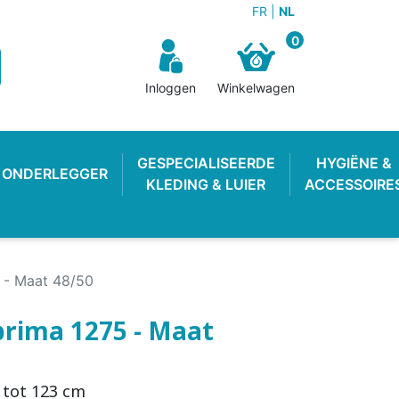
FR
NL
0
Inloggen
Winkelwagen
GESPECIALISEERDE
HYGIËNE &
ONDERLEGGER
KLEDING & LUIER
ACCESSOIRE
 - Maat 48/50
rima 1275 - Maat
N BROEKJE
E LUIER
WEKKER
OEFENBROEKJE
LUIEREMMER
ZWEMLUIER
 tot 123 cm