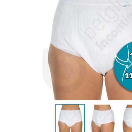
VROUWEN
HE
CONTINENTIEHULP
ONTVLE
ZWEMLUIER KINDEREN
ZWEMKLEDING
ZWEMPAK 
DEOD
PYJ
HYGIËNE & VERZORGING
KINDEREN