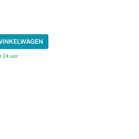
SSENEN
DEREN
WINKELWAGEN
SUPPLEMENT
e 24 uur
KINDEREN
ESIE
PLASWEKKER KINDEREN
ANTISLIPKOUS