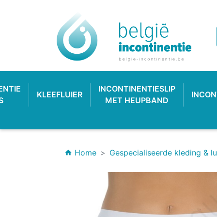
ENTIE
INCONTINENTIESLIP
KLEEFLUIER
INCON
S
MET HEUPBAND
Home
Gespecialiseerde kleding & lu
home
INCONTINENTIEVERBAND
HYGIËNE & VERZORGING
PLASTIC BROEKJE
KLASSIEKE LUIER
INCONTINEN
KATOENEN
PULL-UP
SL