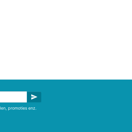
send
den, promoties enz.