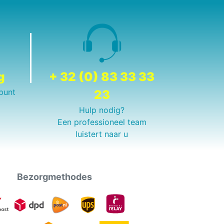
g
+ 32 (0) 83 33 33
punt
23
Hulp nodig?
Een professioneel team
luistert naar u
Bezorgmethodes