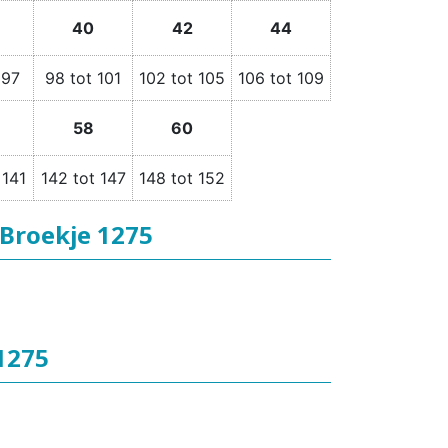
40
42
44
 97
98 tot 101
102 tot 105
106 tot 109
58
60
 141
142 tot 147
148 tot 152
Broekje 1275
1275