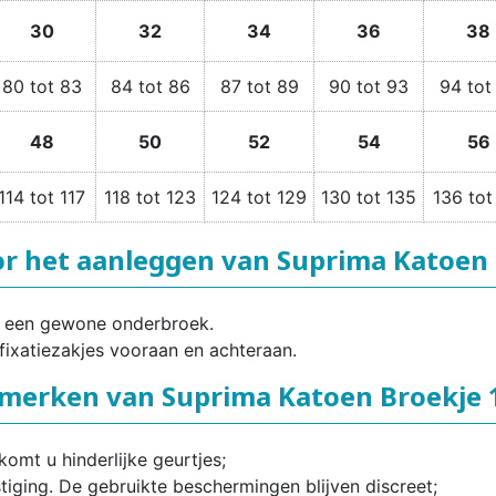
30
32
34
36
38
80 tot 83
84 tot 86
87 tot 89
90 tot 93
94 tot
48
50
52
54
56
114 tot 117
118 tot 123
124 tot 129
130 tot 135
136 tot
or het aanleggen van Suprima Katoen 
ls een gewone onderbroek.
fixatiezakjes vooraan en achteraan.
merken van Suprima Katoen Broekje 
mt u hinderlijke geurtjes;
iging. De gebruikte beschermingen blijven discreet;