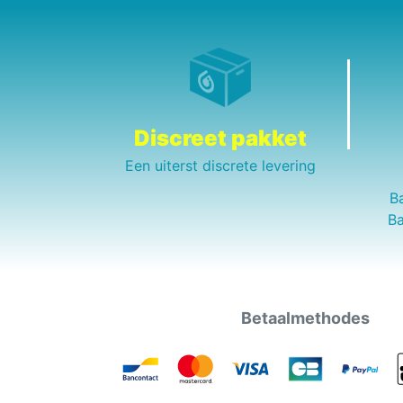
Discreet pakket
Een uiterst discrete levering
B
Ba
Betaalmethodes