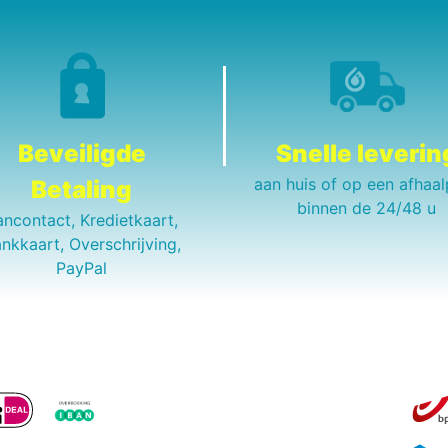
Beveiligde
Snelle leverin
aan huis of op een afhaal
Betaling
binnen de 24/48 u
ancontact, Kredietkaart,
nkkaart, Overschrijving,
PayPal