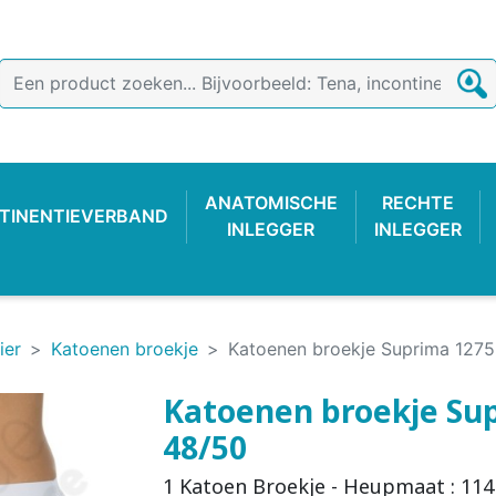
ANATOMISCHE
RECHTE
TINENTIEVERBAND
INLEGGER
INLEGGER
ier
Katoenen broekje
Katoenen broekje Suprima 1275
Katoenen broekje Sup
48/50
TIEVERBAND
 BROEKJE
-LUIER
AB
ONDERZOEKSHANDSCHOEN
PLASTIC BROEKJE
FIXATIEBROEKJE
KATOENE
WASBAR
PLAS
1 Katoen Broekje - Heupmaat : 114