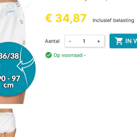
REN
KINDEREN
VOLWA
KIN
€ 34,87
Inclusief belasting

IN 
Aantal
-
+
KKER &
DESINFECTIE VAN
VOEDINGS

Op voorraad
-
KINDEREN
ORANT
AMA
WASBARE LUIER
HANDEN EN
ROMPERTJE
PYJAMA 
ON
OPPERVLAKKEN
KINDEREN