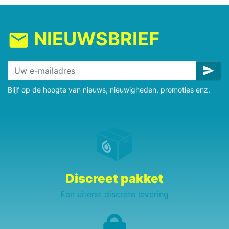
NIEUWSBRIEF
mail
send
Blijf op de hoogte van nieuws, nieuwigheden, promoties enz.
Discreet pakket
Een uiterst discrete levering