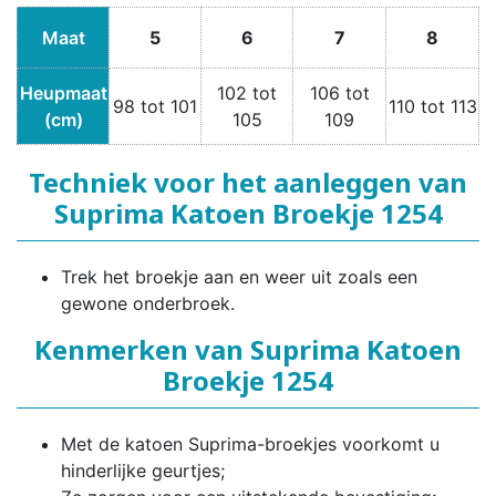
Maat
5
6
7
8
Heupmaat
102 tot
106 tot
98 tot 101
110 tot 113
(cm)
105
109
Techniek voor het aanleggen van
Suprima Katoen Broekje 1254
Trek het broekje aan en weer uit zoals een
gewone onderbroek.
Kenmerken van Suprima Katoen
Broekje 1254
Met de katoen Suprima-broekjes voorkomt u
hinderlijke geurtjes;