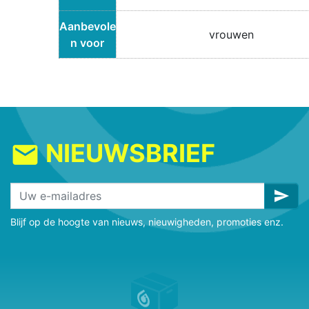
Aanbevole
vrouwen
n voor
NIEUWSBRIEF
mail
send
Blijf op de hoogte van nieuws, nieuwigheden, promoties enz.