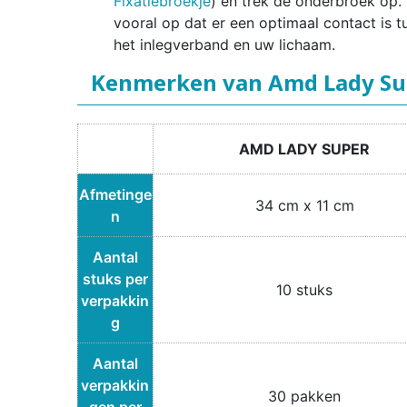
Fixatiebroekje
) en trek de onderbroek op. 
vooral op dat er een optimaal contact is t
het inlegverband en uw lichaam.
Kenmerken van Amd Lady Su
AMD LADY SUPER
Afmetinge
34 cm x 11 cm
n
Aantal
stuks per
10 stuks
verpakkin
g
Aantal
verpakkin
30 pakken