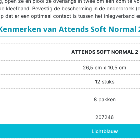
g, open ze en plooi ze overlangs in twee om een kom te v
e kleefband. Bevestig de bescherming in de onderbroek (of
op dat er een optimaal contact is tussen het inlegverband e
Kenmerken van Attends Soft Normal 
ATTENDS SOFT NORMAL 2
26,5 cm x 10,5 cm
12 stuks
8 pakken
207246
Lichtblauw