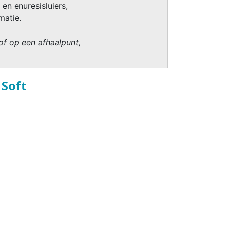
 en enuresisluiers,
matie.
of op een afhaalpunt,
 Soft