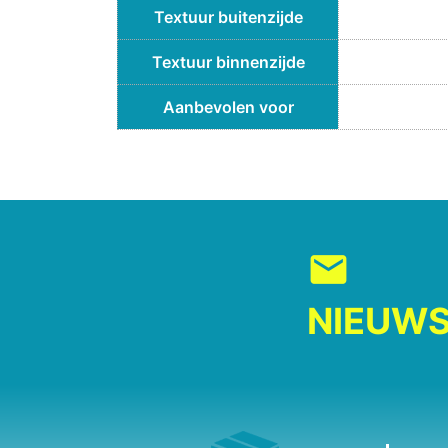
Textuur buitenzijde
Textuur binnenzijde
Aanbevolen voor
mail
NIEUWS