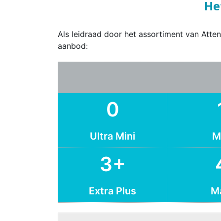
He
Als leidraad door het assortiment van Atte
aanbod:
0
Ultra Mini
M
3+
Extra Plus
M