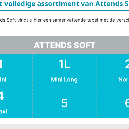
t volledige assortiment van Attends S
nds Soft vindt u hier een samenvattende tabel met de versc
ATTENDS SOFT
1
1L
ini
Mini Long
Nor
4
5
axi