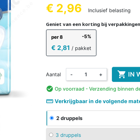
REN
KINDEREN
VOLWA
KIN
€ 2,96
Inclusief belasting
Geniet van een korting bij verpakkinge
-5%
per 8
€ 2,81
/ pakket
KKER &
DESINFECTIE VAN
VOEDINGS
KINDEREN
ORANT
AMA
WASBARE LUIER
HANDEN EN
ROMPERTJE
PYJAMA 
ON
OPPERVLAKKEN
KINDEREN

IN 
Aantal
-
+

Op voorraad
- Verzending binnen d
straighten
Verkrijgbaar in de volgende mat
2 druppels
3 druppels