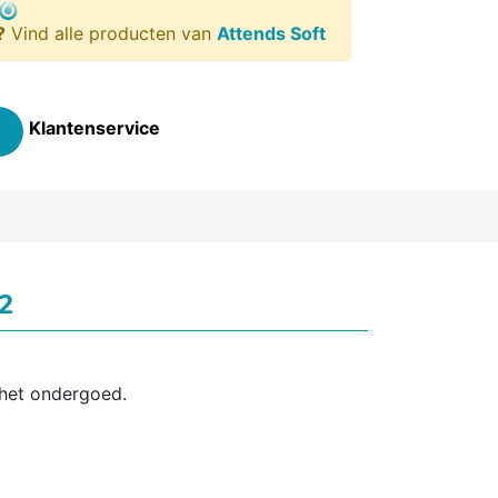
?
Vind alle producten van
Attends Soft
Klantenservice
2
 het ondergoed.