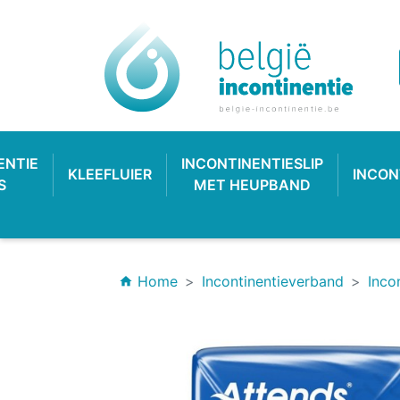
ENTIE
INCONTINENTIESLIP
KLEEFLUIER
INCON
S
MET HEUPBAND
Home
Incontinentieverband
Inco
home
INCONTINENTIEVERBAND
HYGIËNE & VERZORGING
PLASTIC BROEKJE
KLASSIEKE LUIER
INCONTINEN
KATOENEN
PULL-UP
SL