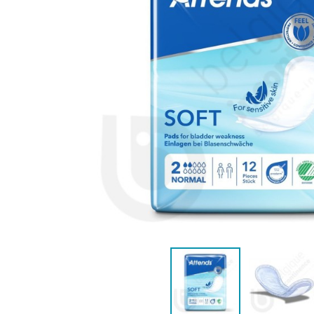
VROUWEN
HE
CONTINENTIEHULP
ONTVLE
ZWEMLUIER KINDEREN
ZWEMKLEDING
ZWEMPAK 
DEOD
PYJ
HYGIËNE & VERZORGING
KINDEREN