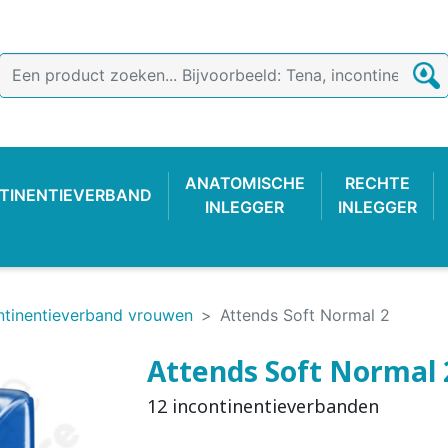
ANATOMISCHE
RECHTE
TINENTIEVERBAND
INLEGGER
INLEGGER
ntinentieverband vrouwen
Attends Soft Normal 2
Attends Soft Normal 
12 incontinentieverbanden
TIEVERBAND
 BROEKJE
-LUIER
AB
ONDERZOEKSHANDSCHOEN
PLASTIC BROEKJE
FIXATIEBROEKJE
KATOENE
WASBAR
PLAS