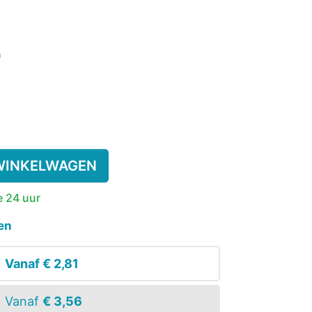
SSENEN
DEREN
n
SUPPLEMENT
KINDEREN
ESIE
PLASWEKKER KINDEREN
ANTISLIPKOUS
WINKELWAGEN
e 24 uur
en
Vanaf
€ 2,81
Vanaf
€ 3,56