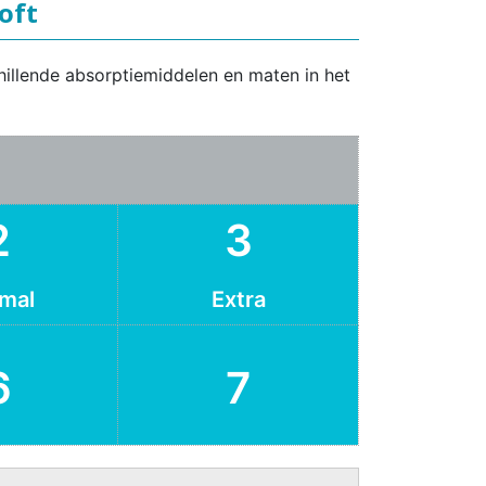
oft
hillende absorptiemiddelen en maten in het
2
3
mal
Extra
6
7