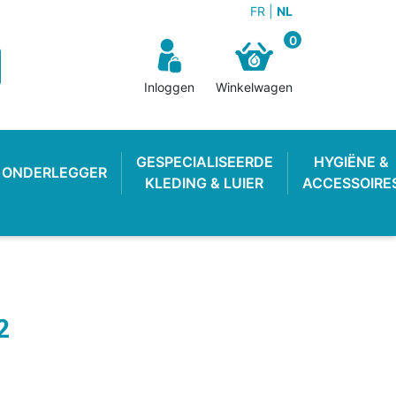
FR
NL
0
Inloggen
Winkelwagen
GESPECIALISEERDE
HYGIËNE &
ONDERLEGGER
KLEDING & LUIER
ACCESSOIRE
2
N BROEKJE
E LUIER
WEKKER
OEFENBROEKJE
LUIEREMMER
ZWEMLUIER