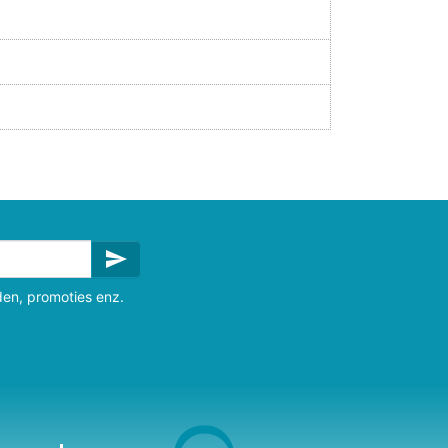
send
den, promoties enz.