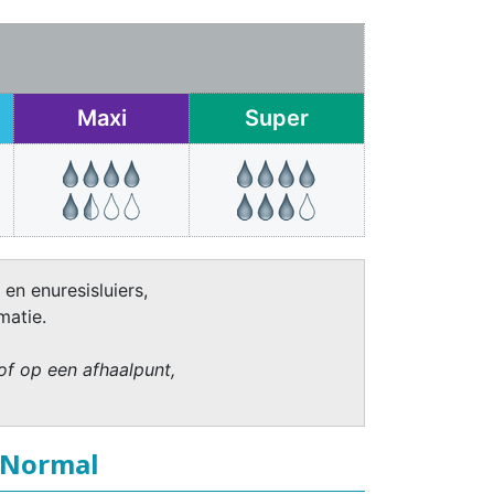
Maxi
Super
 en enuresisluiers,
matie.
of op een afhaalpunt,
t Normal