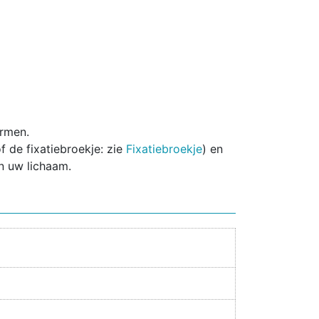
ormen.
 de fixatiebroekje: zie
Fixatiebroekje
) en
n uw lichaam.