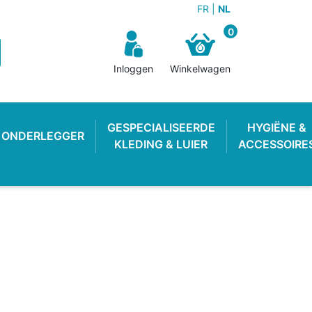
FR
NL
0
Inloggen
Winkelwagen
GESPECIALISEERDE
HYGIËNE &
ONDERLEGGER
KLEDING & LUIER
ACCESSOIRE
N BROEKJE
E LUIER
WEKKER
OEFENBROEKJE
LUIEREMMER
ZWEMLUIER