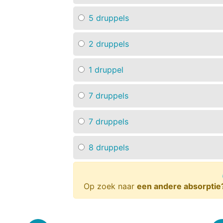
5 druppels
2 druppels
1 druppel
7 druppels
7 druppels
8 druppels
Op zoek naar
een andere absorptie