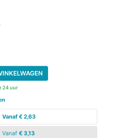
SSENEN
DEREN
n
SUPPLEMENT
KINDEREN
ESIE
PLASWEKKER KINDEREN
ANTISLIPKOUS
WINKELWAGEN
e 24 uur
en
Vanaf
€ 2,63
Vanaf
€ 3,13