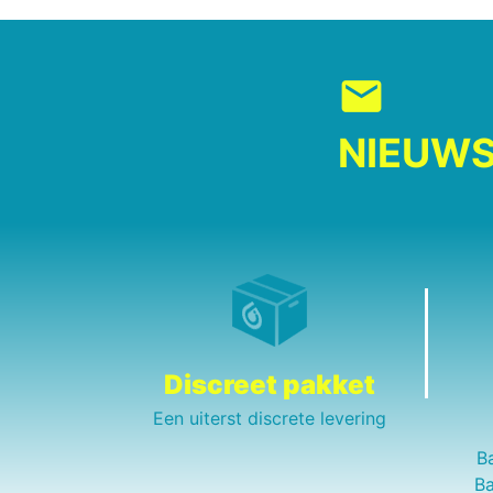
mail
NIEUWS
Discreet pakket
Een uiterst discrete levering
B
Ba