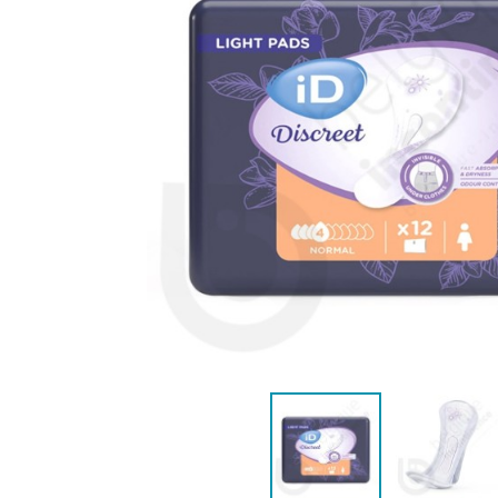
VROUWEN
HE
CONTINENTIEHULP
ONTVLE
ZWEMLUIER KINDEREN
ZWEMKLEDING
ZWEMPAK 
DEOD
PYJ
HYGIËNE & VERZORGING
KINDEREN