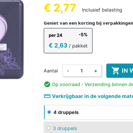
REN
KINDEREN
VOLWA
KIN
€ 2,77
Inclusief belasting
Geniet van een korting bij verpakkinge
-5%
per 24
€ 2,63
/ pakket
KKER &
DESINFECTIE VAN
VOEDINGS
KINDEREN
ORANT
AMA
WASBARE LUIER
HANDEN EN
ROMPERTJE
PYJAMA 
ON
OPPERVLAKKEN
KINDEREN

IN 
Aantal
-
+

Op voorraad
- Verzending binnen d
straighten
Verkrijgbaar in de volgende mat
4 druppels
3 druppels