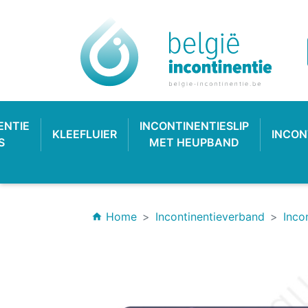
ENTIE
INCONTINENTIESLIP
KLEEFLUIER
INCON
S
MET HEUPBAND
Home
Incontinentieverband
Inco
home
INCONTINENTIEVERBAND
HYGIËNE & VERZORGING
PLASTIC BROEKJE
KLASSIEKE LUIER
INCONTINEN
KATOENEN
PULL-UP
SL