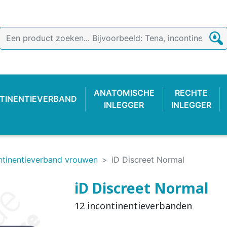
ANATOMISCHE
RECHTE
TINENTIEVERBAND
INLEGGER
INLEGGER
ntinentieverband vrouwen
iD Discreet Normal
iD Discreet Normal
12 incontinentieverbanden
TIEVERBAND
 BROEKJE
-LUIER
AB
ONDERZOEKSHANDSCHOEN
PLASTIC BROEKJE
FIXATIEBROEKJE
KATOENE
WASBAR
PLAS