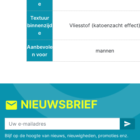
e
Textuur
binnenzijd
Vliesstof (katoenzacht effect
e
Aanbevole
mannen
n voor
NIEUWSBRIEF
mail
send
Blijf op de hoogte van nieuws, nieuwigheden, promoties enz.