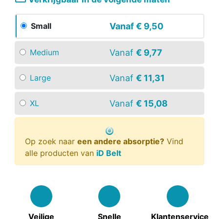
Vanaf
€ 9,50
Small
Vanaf
€ 9,77
Medium
Vanaf
€ 11,31
Large
Vanaf
€ 15,08
XL
Op zoek naar
een andere absorptie?
Vind
alle producten van
iD Belt
Veilige
Snelle
Klantenservice