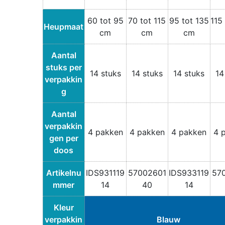
60 tot 95
70 tot 115
95 tot 135
115
Heupmaat
cm
cm
cm
Aantal
stuks per
14 stuks
14 stuks
14 stuks
14
verpakkin
g
Aantal
verpakkin
4 pakken
4 pakken
4 pakken
4 
gen per
doos
Artikelnu
IDS931119
57002601
IDS933119
57
mmer
14
40
14
Kleur
verpakkin
Blauw