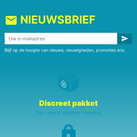
NIEUWSBRIEF
mail
send
Blijf op de hoogte van nieuws, nieuwigheden, promoties enz.
Discreet pakket
Een uiterst discrete levering