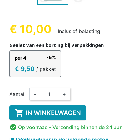
€ 10,00
Inclusief belasting
Geniet van een korting bij verpakkingen
-5%
per 4
€ 9,50
/ pakket
Aantal
-
+

IN WINKELWAGEN

Op voorraad
- Verzending binnen de 24 uur
straighten
Verkrijgbaar in de volgende maten