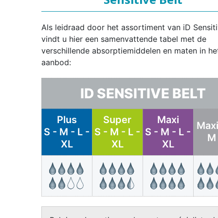
Als leidraad door het assortiment van iD Sensiti
vindt u hier een samenvattende tabel met de
verschillende absorptiemiddelen en maten in he
aanbod:
ID SENSITIVE BELT
Plus
Super
Maxi
Maxi
S - M - L -
S - M - L -
S - M - L -
M 
XL
XL
XL