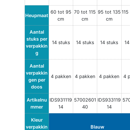
60 tot 95
70 tot 115
95 tot 135
115
Heupmaat
cm
cm
cm
Aantal
stuks per
14 stuks
14 stuks
14 stuks
14
verpakkin
g
Aantal
verpakkin
4 pakken
4 pakken
4 pakken
4 
gen per
doos
Artikelnu
IDS931119
57002601
IDS933119
57
mmer
14
40
14
Kleur
verpakkin
Blauw