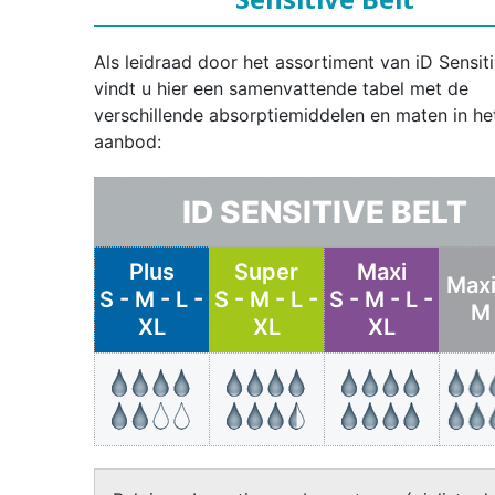
Als leidraad door het assortiment van iD Sensiti
vindt u hier een samenvattende tabel met de
verschillende absorptiemiddelen en maten in he
aanbod:
ID SENSITIVE BELT
Plus
Super
Maxi
Maxi
S - M - L -
S - M - L -
S - M - L -
M 
XL
XL
XL