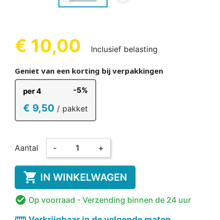
€ 10,00
Inclusief belasting
Geniet van een korting bij verpakkingen
-5%
per 4
€ 9,50
/ pakket
Aantal
-
+

IN WINKELWAGEN

Op voorraad
- Verzending binnen de 24 uur
straighten
Verkrijgbaar in de volgende maten