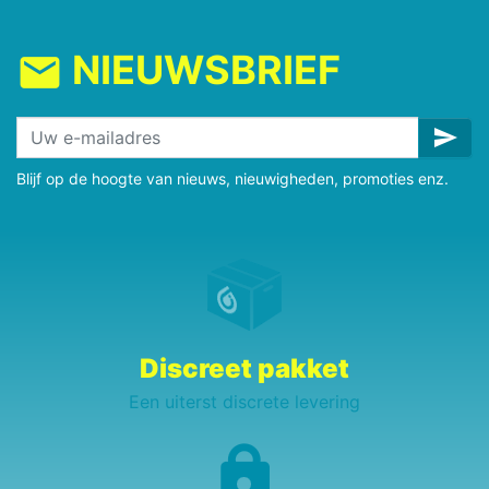
NIEUWSBRIEF
mail
send
Blijf op de hoogte van nieuws, nieuwigheden, promoties enz.
Discreet pakket
Een uiterst discrete levering