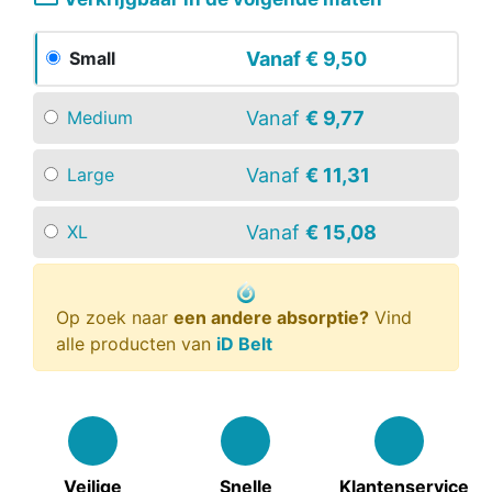
Vanaf
€ 9,50
Small
Vanaf
€ 9,77
Medium
Vanaf
€ 11,31
Large
Vanaf
€ 15,08
XL
Op zoek naar
een andere absorptie?
Vind
alle producten van
iD Belt
Veilige
Snelle
Klantenservice