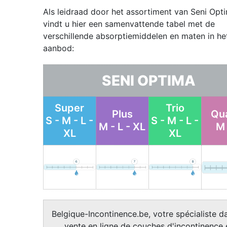
Als leidraad door het assortiment van Seni Opt
vindt u hier een samenvattende tabel met de
verschillende absorptiemiddelen en maten in he
aanbod:
SENI OPTIMA
Super
Trio
Plus
Qu
S - M - L -
S - M - L -
M - L - XL
M 
XL
XL
Belgique-Incontinence.be, votre spécialiste da
vente en ligne de couches d'incontinence 