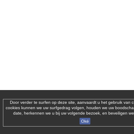
Door verder te surfen op deze site, aanvaardt u het gebruik van 
cookies kunnen we uw surfgedrag volgen, houden we uw boodsch
date, herkennen we u bij uw volgende bezoek, en beveiligen we
Oké