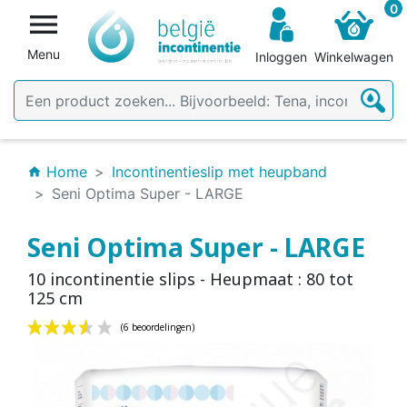
0

Menu
Inloggen
Winkelwagen
Home
Incontinentieslip met heupband
home
Seni Optima Super - LARGE
Seni Optima Super - LARGE
10 incontinentie slips - Heupmaat : 80 tot
125 cm
(6 beoordelingen)