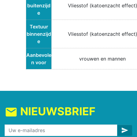
buitenzijd
Vliesstof (katoenzacht effect
e
Textuur
binnenzijd
Vliesstof (katoenzacht effect
e
Aanbevole
vrouwen en mannen
n voor
NIEUWSBRIEF
mail
send