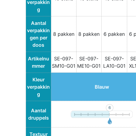
verpakkin
g
Aantal
verpakkin
8 pakken
8 pakken
6 pakken
6 
gen per
doos
Artikelnu
SE-097-
SE-097-
SE-097-
SE
mmer
SM10-G01
ME10-G01
LA10-G01
XL
Kleur
verpakkin
Blauw
g
Aantal
druppels
Textuur