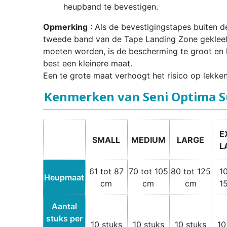
heupband te bevestigen.
Opmerking
: Als de bevestigingstapes buiten d
tweede band van de Tape Landing Zone geklee
moeten worden, is de bescherming te groot en 
best een kleinere maat.
Een te grote maat verhoogt het risico op lekken
Kenmerken van Seni Optima S
E
SMALL
MEDIUM
LARGE
L
61 tot 87
70 tot 105
80 tot 125
1
Heupmaat
cm
cm
cm
1
Aantal
stuks per
10 stuks
10 stuks
10 stuks
10