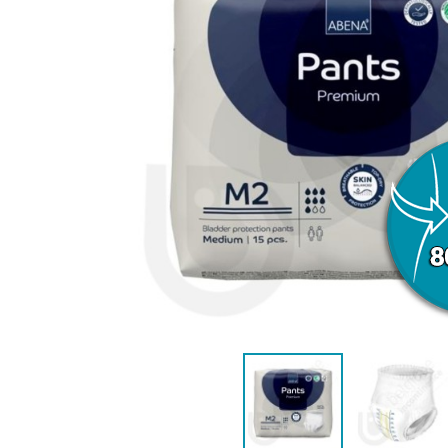
VROUWEN
HE
CONTINENTIEHULP
ONTVLE
ZWEMLUIER KINDEREN
ZWEMKLEDING
ZWEMPAK 
DEOD
PYJ
HYGIËNE & VERZORGING
KINDEREN