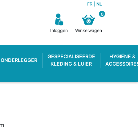
FR
NL
0
Inloggen
Winkelwagen
GESPECIALISEERDE
HYGIËNE &
ONDERLEGGER
KLEDING & LUIER
ACCESSOIRE
cm
N BROEKJE
E LUIER
WEKKER
OEFENBROEKJE
LUIEREMMER
ZWEMLUIER