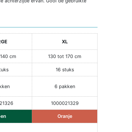
e achterzijde ervan. Gooi de gebruikte
RGE
XL
 140 cm
130 tot 170 cm
tuks
16 stuks
kken
6 pakken
21326
1000021329
oen
Oranje