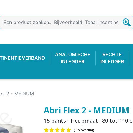
ANATOMISCHE
RECHTE
TINENTIEVERBAND
INLEGGER
INLEGGER
lex 2 - MEDIUM
Abri Flex 2 - MEDIUM
15 pants - Heupmaat : 80 tot 110 
TIEVERBAND
 BROEKJE
-LUIER
AB
ONDERZOEKSHANDSCHOEN
PLASTIC BROEKJE
FIXATIEBROEKJE
KATOENE
WASBAR
PLAS