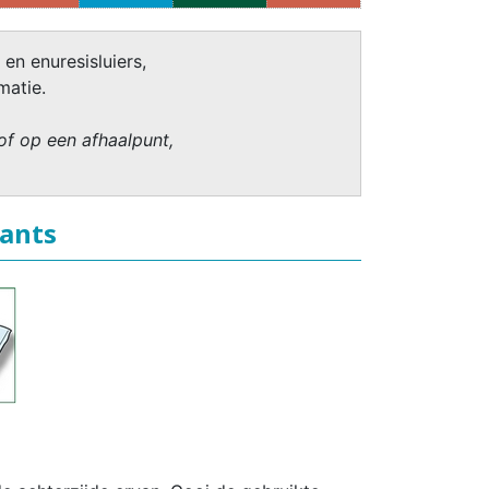
 en enuresisluiers,
matie.
of op een afhaalpunt,
Pants