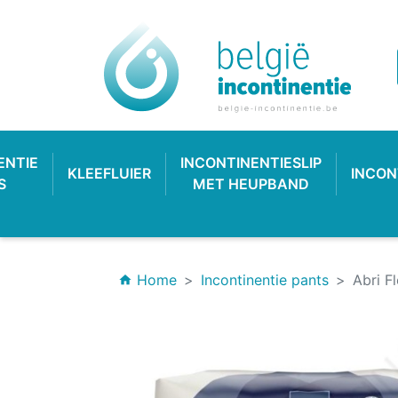
ENTIE
INCONTINENTIESLIP
KLEEFLUIER
INCON
S
MET HEUPBAND
Home
Incontinentie pants
Abri F
home
INCONTINENTIEVERBAND
HYGIËNE & VERZORGING
PLASTIC BROEKJE
KLASSIEKE LUIER
INCONTINEN
KATOENEN
PULL-UP
SL