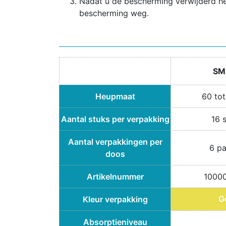
Nadat u de bescherming verwijderd heb
bescherming weg.
SM
Heupmaat
60 to
Aantal stuks per verpakking
16 
Aantal verpakkingen per
6 p
doos
Artikelnummer
1000
G
Kleur verpakking
Absorptieniveau