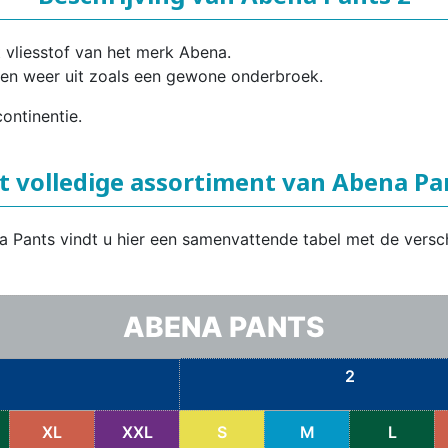
t vliesstof van het merk Abena.
 en weer uit zoals een gewone onderbroek.
ontinentie.
t volledige assortiment van Abena Pa
a Pants vindt u hier een samenvattende tabel met de versc
ABENA PANTS
2
XL
XXL
S
M
L