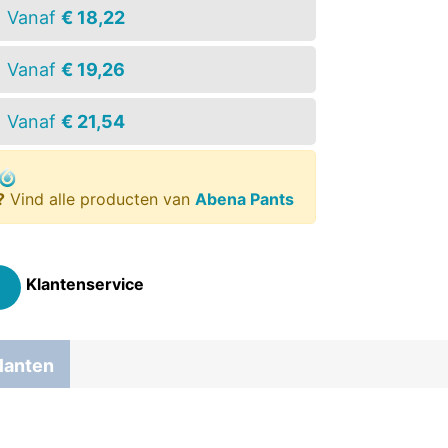
Vanaf
€ 18,22
Vanaf
€ 19,26
Vanaf
€ 21,54
?
Vind alle producten van
Abena Pants
Klantenservice
lanten