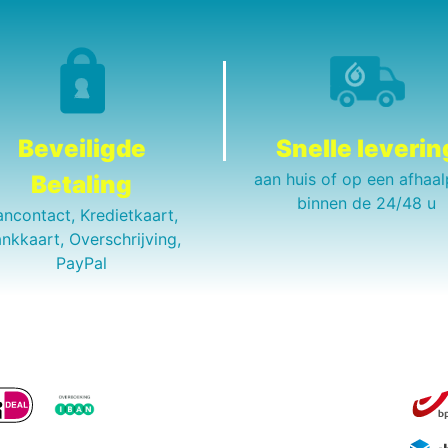
Beveiligde
Snelle leverin
aan huis of op een afhaal
Betaling
binnen de 24/48 u
ancontact, Kredietkaart,
nkkaart, Overschrijving,
PayPal