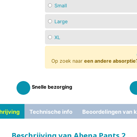
Small
Large
XL
Op zoek naar
een andere absorptie
Snelle bezorging
rijving
Technische info
Beoordelingen van k
Beschrijving van Abena Pants 2