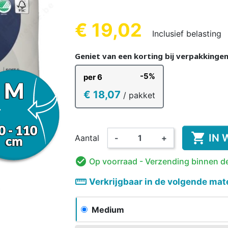
REN
KINDEREN
VOLWA
KIN
€ 19,02
Inclusief belasting
(1 beoordelin
Geniet van een korting bij verpakkinge
-5%
per 6
KKER &
DESINFECTIE VAN
VOEDINGS
KINDEREN
ORANT
AMA
WASBARE LUIER
HANDEN EN
ROMPERTJE
PYJAMA 
ON
€ 18,07
/ pakket
OPPERVLAKKEN
KINDEREN

IN 
Aantal
-
+

Op voorraad
- Verzending binnen d
straighten
Verkrijgbaar in de volgende mat
Medium