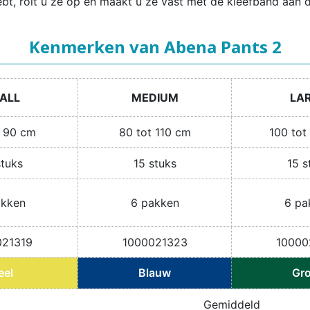
t, rolt u ze op en maakt u ze vast met de kleefband aan d
Kenmerken van Abena Pants 2
ALL
MEDIUM
LA
t 90 cm
80 tot 110 cm
100 tot
stuks
15 stuks
15 s
akken
6 pakken
6 pa
021319
1000021323
10000
eel
Blauw
Gr
Gemiddeld