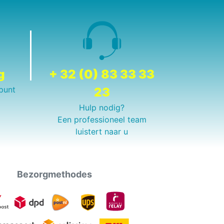
g
+ 32 (0) 83 33 33
punt
23
Hulp nodig?
Een professioneel team
luistert naar u
Bezorgmethodes