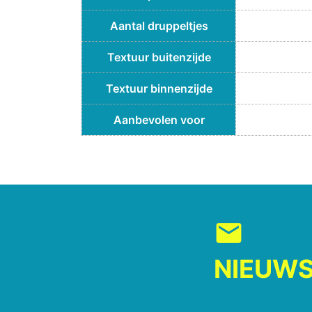
Aantal druppeltjes
Textuur buitenzijde
Textuur binnenzijde
Aanbevolen voor
mail
NIEUWS