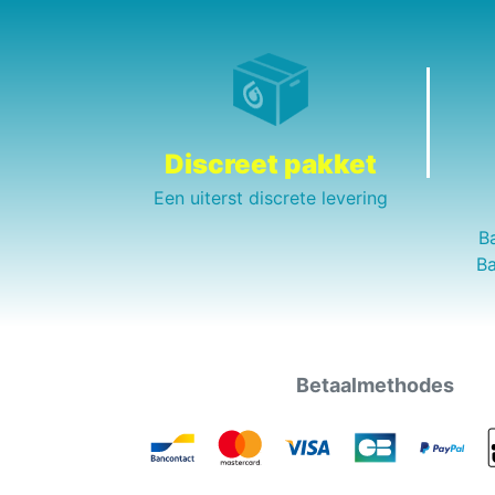
Discreet pakket
Een uiterst discrete levering
B
Ba
Betaalmethodes