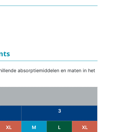
nts
hillende absorptiemiddelen en maten in het
3
XL
M
L
XL