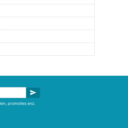
send
den, promoties enz.