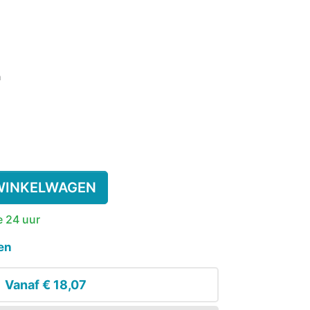
SSENEN
DEREN
g)
n
SUPPLEMENT
KINDEREN
ESIE
PLASWEKKER KINDEREN
ANTISLIPKOUS
WINKELWAGEN
e 24 uur
en
Vanaf
€ 18,07