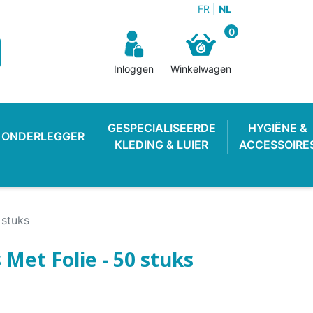
FR
NL
0
Inloggen
Winkelwagen
GESPECIALISEERDE
HYGIËNE &
ONDERLEGGER
KLEDING & LUIER
ACCESSOIRE
 stuks
Met Folie - 50 stuks
N BROEKJE
E LUIER
WEKKER
OEFENBROEKJE
LUIEREMMER
ZWEMLUIER