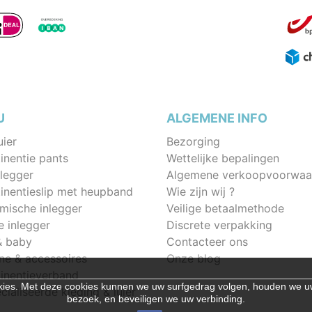
U
ALGEMENE INFO
uier
Bezorging
inentie pants
Wettelijke bepalingen
legger
Algemene verkoopvoorwaa
tinentieslip met heupband
Wie zijn wij ?
mische inlegger
Veilige betaalmethode
e inlegger
Discrete verpakking
& baby
Contacteer ons
ne & accessoires
Onze blog
tinentieverband
cookies. Met deze cookies kunnen we uw surfgedrag volgen, houden we
ialiseerde kleding & luier
bezoek, en beveiligen we uw verbinding.