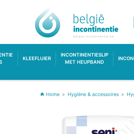
ENTIE
INCONTINENTIESLIP
KLEEFLUIER
INCON
S
MET HEUPBAND
Home
Hygiëne & accessoires
Hy
home
INCONTINENTIEVERBAND
HYGIËNE & VERZORGING
PLASTIC BROEKJE
KLASSIEKE LUIER
INCONTINEN
KATOENEN
PULL-UP
SL