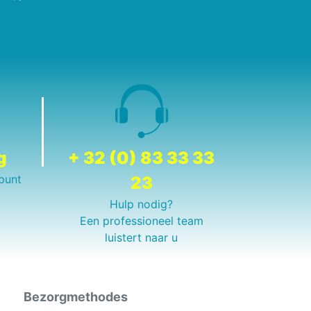
g
+ 32 (0) 83 33 33
punt
23
Hulp nodig?
Een professioneel team
luistert naar u
Bezorgmethodes