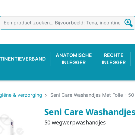
ANATOMISCHE
RECHTE
TINENTIEVERBAND
INLEGGER
INLEGGER
giëne & verzorging
Seni Care Washandjes Met Folie - 50
Seni Care Washandjes 
50 wegwerpwashandjes
TIEVERBAND
 BROEKJE
-LUIER
AB
ONDERZOEKSHANDSCHOEN
PLASTIC BROEKJE
FIXATIEBROEKJE
KATOENE
WASBAR
PLAS