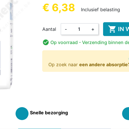
REN
KINDEREN
VOLWA
KIN
€ 6,38
Inclusief belasting

IN 
Aantal
-
+

Op voorraad
- Verzending binnen d
KKER &
DESINFECTIE VAN
VOEDINGS
KINDEREN
ORANT
AMA
WASBARE LUIER
HANDEN EN
ROMPERTJE
PYJAMA 
ON
OPPERVLAKKEN
KINDEREN
Op zoek naar
een andere absorptie
Snelle bezorging