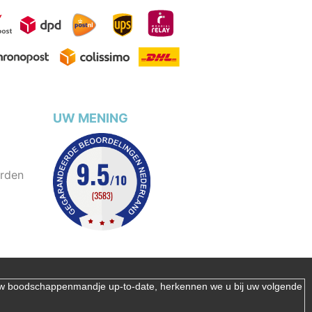
UW MENING
rden
 uw boodschappenmandje up-to-date, herkennen we u bij uw volgende