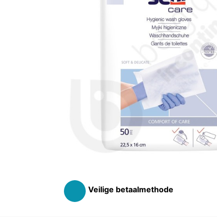
VROUWEN
HE
CONTINENTIEHULP
ONTVLE
ZWEMLUIER KINDEREN
ZWEMKLEDING
ZWEMPAK 
DEOD
PYJ
HYGIËNE & VERZORGING
Veilige betaalmethode
KINDEREN