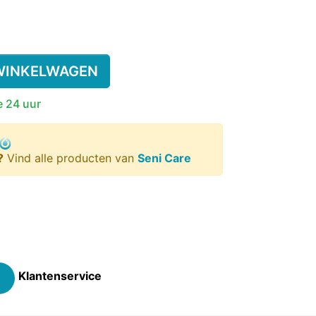
SSENEN
DEREN
WINKELWAGEN
e 24 uur
SUPPLEMENT
KINDEREN
ESIE
PLASWEKKER KINDEREN
ANTISLIPKOUS
?
Vind alle producten van
Seni Care
Klantenservice