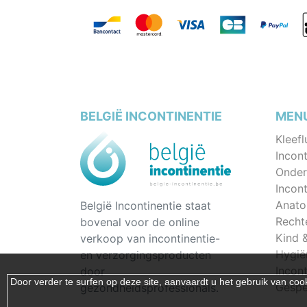
BELGIË INCONTINENTIE
MEN
Kleefl
Incont
Onder
Incon
Anato
België Incontinentie staat
Recht
bovenal voor de online
Kind 
verkoop van incontinentie-
Hygië
en verzorgingsproducten
Incon
door
Door verder te surfen op deze site, aanvaardt u het gebruik van 
Gespec
gezondheidsprofessionals.