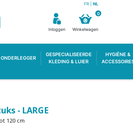
FR
NL
0
Inloggen
Winkelwagen
GESPECIALISEERDE
HYGIËNE &
ONDERLEGGER
KLEDING & LUIER
ACCESSOIRE
tuks - LARGE
tot 120 cm
N BROEKJE
E LUIER
WEKKER
OEFENBROEKJE
LUIEREMMER
ZWEMLUIER