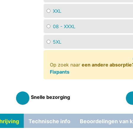
XXL
08 - XXXL
5XL
Op zoek naar
een andere absorptie
Fixpants
Snelle bezorging
rijving
Technische info
Beoordelingen van k