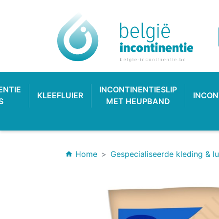
ENTIE
INCONTINENTIESLIP
KLEEFLUIER
INCON
S
MET HEUPBAND
Home
Gespecialiseerde kleding & lu
home
INCONTINENTIEVERBAND
HYGIËNE & VERZORGING
PLASTIC BROEKJE
KLASSIEKE LUIER
INCONTINEN
KATOENEN
PULL-UP
SL