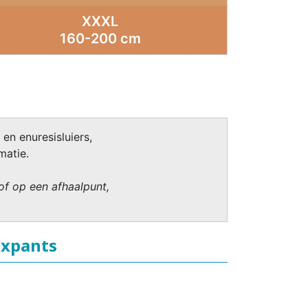
XXXL
160-200 cm
 en enuresisluiers,
matie.
of op een afhaalpunt,
ixpants