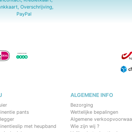
nkkaart, Overschrijving,
PayPal
U
ALGEMENE INFO
uier
Bezorging
inentie pants
Wettelijke bepalingen
legger
Algemene verkoopvoorwaa
tinentieslip met heupband
Wie zijn wij ?