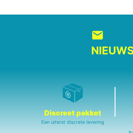
mail
NIEUWS
Discreet pakket
Een uiterst discrete levering
B