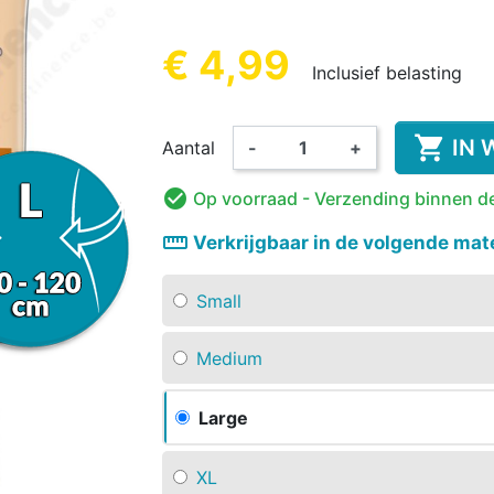
REN
KINDEREN
VOLWA
KIN
€ 4,99
Inclusief belasting
(8 beoordelin

IN 
Aantal
-
+
KKER &
DESINFECTIE VAN
VOEDINGS

Op voorraad
- Verzending binnen d
KINDEREN
ORANT
AMA
WASBARE LUIER
HANDEN EN
ROMPERTJE
PYJAMA 
ON
OPPERVLAKKEN
KINDEREN
straighten
Verkrijgbaar in de volgende mat
Small
Medium
Large
XL