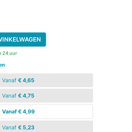
SSENEN
DEREN
gen)
WINKELWAGEN
SUPPLEMENT
e 24 uur
KINDEREN
ESIE
PLASWEKKER KINDEREN
ANTISLIPKOUS
en
Vanaf
€ 4,65
Vanaf
€ 4,75
Vanaf
€ 4,99
Vanaf
€ 5,23