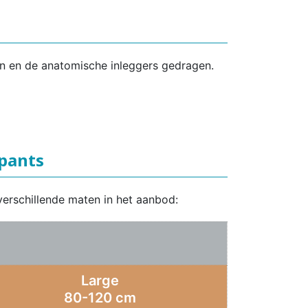
en en de anatomische inleggers gedragen.
xpants
verschillende maten in het aanbod:
Large
80-120 cm