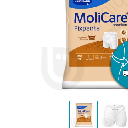
VROUWEN
HE
CONTINENTIEHULP
ONTVLE
ZWEMLUIER KINDEREN
ZWEMKLEDING
ZWEMPAK 
DEOD
PYJ
HYGIËNE & VERZORGING
KINDEREN