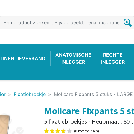
ANATOMISCHE
RECHTE
TINENTIEVERBAND
INLEGGER
INLEGGER
ier
Fixatiebroekje
Molicare Fixpants 5 stuks - LARGE
Molicare Fixpants 5 s
5 fixatiebroekjes - Heupmaat : 80 
TIEVERBAND
 BROEKJE
-LUIER
AB
ONDERZOEKSHANDSCHOEN
PLASTIC BROEKJE
FIXATIEBROEKJE
KATOENE
WASBAR
PLAS