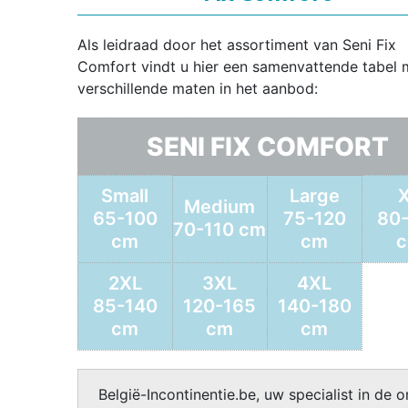
Als leidraad door het assortiment van Seni Fix
Comfort vindt u hier een samenvattende tabel 
verschillende maten in het aanbod:
SENI FIX COMFORT
Small
Large
Medium
65-100
75-120
80
70-110 cm
cm
cm
2XL
3XL
4XL
85-140
120-165
140-180
cm
cm
cm
België-Incontinentie.be, uw specialist in de o