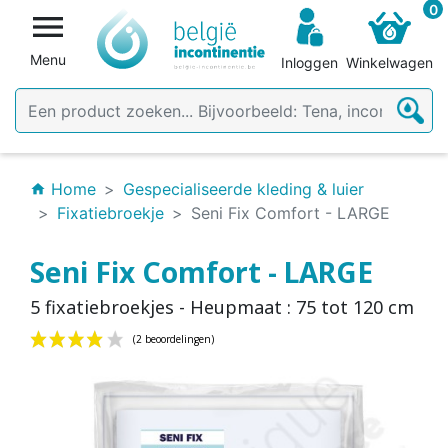
0

Menu
Inloggen
Winkelwagen
Home
Gespecialiseerde kleding & luier
home
Fixatiebroekje
Seni Fix Comfort - LARGE
Seni Fix Comfort - LARGE
5 fixatiebroekjes - Heupmaat : 75 tot 120 cm
(2 beoordelingen)