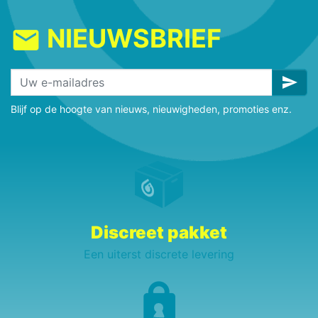
NIEUWSBRIEF
mail
send
Blijf op de hoogte van nieuws, nieuwigheden, promoties enz.
Discreet pakket
Een uiterst discrete levering