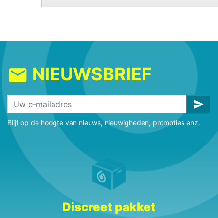
NIEUWSBRIEF
mail
send
Blijf op de hoogte van nieuws, nieuwigheden, promoties enz.
Discreet pakket