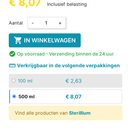
€ 8,07
Inclusief belasting
Aantal
-
+

IN WINKELWAGEN

Op voorraad
- Verzending binnen de 24 uur
straighten
Verkrijgbaar in de volgende verpakkingen
€ 2,63
100 ml
€ 8,07
500 ml
Vind alle producten van
Sterillium