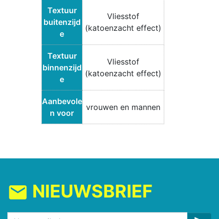
Textuur
Vliesstof
buitenzijd
(katoenzacht effect)
e
Textuur
Vliesstof
binnenzijd
(katoenzacht effect)
e
Aanbevole
vrouwen en mannen
n voor
NIEUWSBRIEF
mail