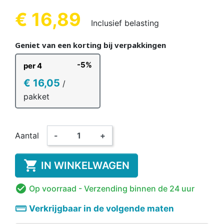
€ 16,89
Inclusief belasting
Geniet van een korting bij verpakkingen
-5%
per 4
€ 16,05
/
pakket
Aantal
-
+

IN WINKELWAGEN

Op voorraad
- Verzending binnen de 24 uur
straighten
Verkrijgbaar in de volgende maten