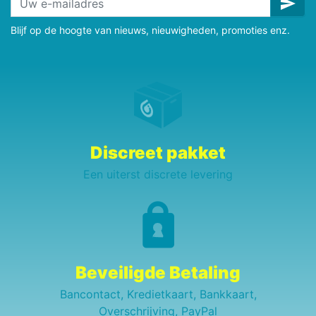
send
Blijf op de hoogte van nieuws, nieuwigheden, promoties enz.
Discreet pakket
Een uiterst discrete levering
Beveiligde Betaling
Bancontact, Kredietkaart, Bankkaart,
Overschrijving, PayPal