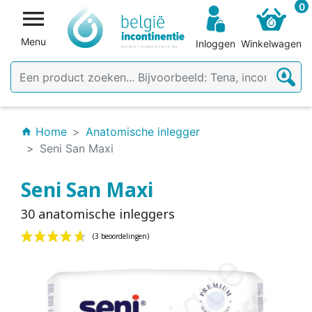
0

Menu
Inloggen
Winkelwagen
Home
Anatomische inlegger
home
Seni San Maxi
Seni San Maxi
30 anatomische inleggers
(3 beoordelingen)