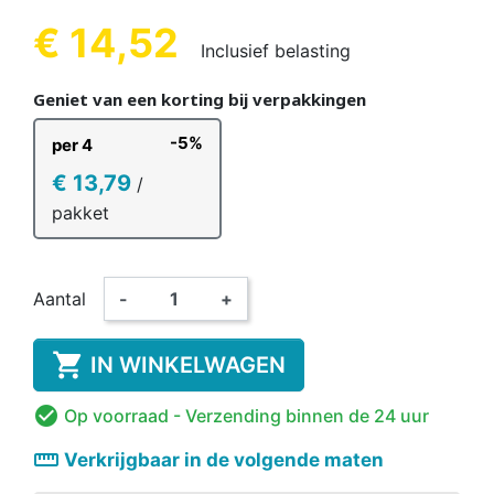
€ 14,52
Inclusief belasting
Geniet van een korting bij verpakkingen
-5%
per 4
€ 13,79
/
pakket
Aantal
-
+

IN WINKELWAGEN

Op voorraad
- Verzending binnen de 24 uur
straighten
Verkrijgbaar in de volgende maten