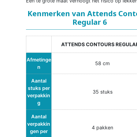
Een te grote maat verhoogt het risico op lekken
Kenmerken van Attends Cont
Regular 6
ATTENDS CONTOURS REGULA
Afmetinge
58 cm
n
Aantal
stuks per
35 stuks
verpakkin
g
Aantal
verpakkin
4 pakken
gen per