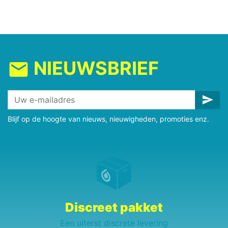
NIEUWSBRIEF
mail
send
Blijf op de hoogte van nieuws, nieuwigheden, promoties enz.
Discreet pakket
Een uiterst discrete levering