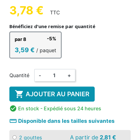
3,78 €
TTC
Bénéficiez d'une remise par quantité
-5%
par 8
3,59 €
/ paquet
Quantité
-
+

AJOUTER AU PANIER

En stock
- Expédié sous 24 heures
straighten
Disponible dans les tailles suivantes
A partir de
2,81 €
2 gouttes