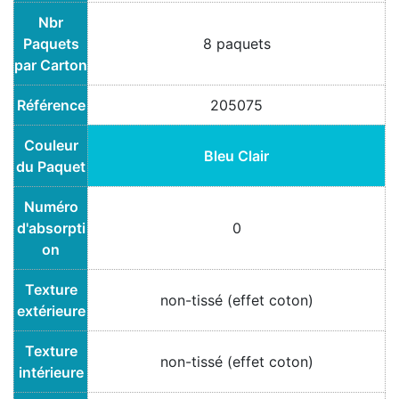
Nbr
Paquets
8 paquets
par Carton
Référence
205075
Couleur
Bleu Clair
du Paquet
Numéro
d'absorpti
0
on
Texture
non-tissé (effet coton)
extérieure
Texture
non-tissé (effet coton)
intérieure