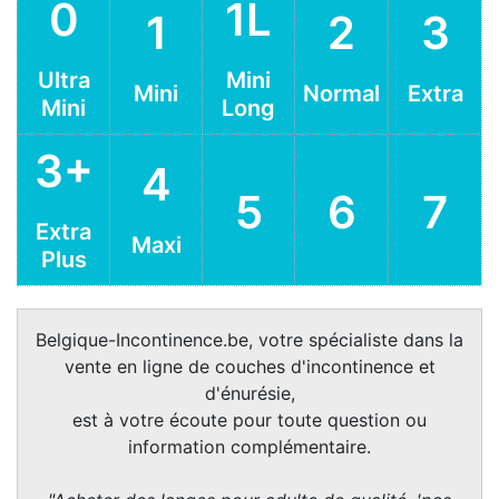
0
1L
1
2
3
Ultra
Mini
Mini
Normal
Extra
Mini
Long
3+
4
5
6
7
Extra
Maxi
Plus
Belgique-Incontinence.be, votre spécialiste dans la
vente en ligne de couches d'incontinence et
d'énurésie,
est à votre écoute pour toute question ou
information complémentaire.