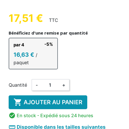
17,51 €
TTC
Bénéficiez d'une remise par quantité
-5%
par 4
16,63 €
/
paquet
Quantité
-
+

AJOUTER AU PANIER

En stock
- Expédié sous 24 heures
straighten
Disponible dans les tailles suivantes