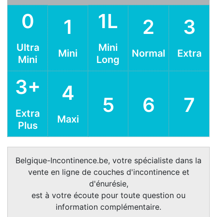
0
1L
1
2
3
Ultra
Mini
Mini
Normal
Extra
Mini
Long
3+
4
5
6
7
Extra
Maxi
Plus
Belgique-Incontinence.be, votre spécialiste dans la
vente en ligne de couches d'incontinence et
d'énurésie,
est à votre écoute pour toute question ou
information complémentaire.