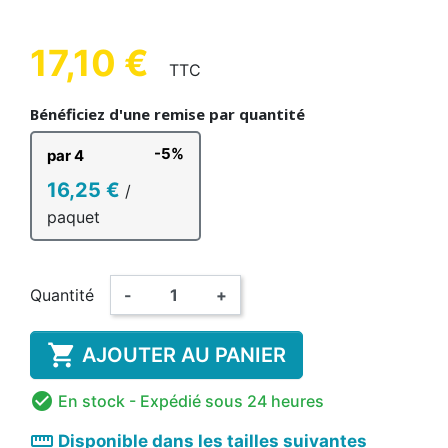
17,10 €
TTC
Bénéficiez d'une remise par quantité
-5%
par 4
16,25 €
/
paquet
Quantité
-
+

AJOUTER AU PANIER

En stock
- Expédié sous 24 heures
straighten
Disponible dans les tailles suivantes