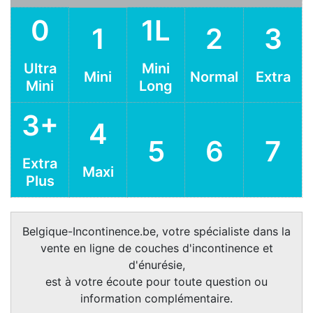
0
1L
1
2
3
Ultra
Mini
Mini
Normal
Extra
Mini
Long
3+
4
5
6
7
Extra
Maxi
Plus
Belgique-Incontinence.be, votre spécialiste dans la
vente en ligne de couches d'incontinence et
d'énurésie,
est à votre écoute pour toute question ou
information complémentaire.