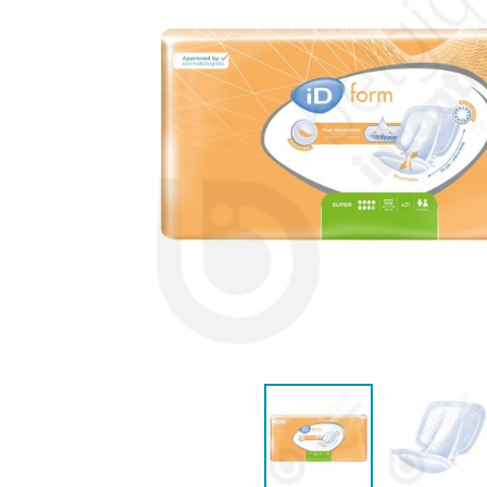
VROUWEN
HE
CONTINENTIEHULP
ONTVLE
ZWEMLUIER KINDEREN
ZWEMKLEDING
ZWEMPAK 
DEOD
PYJ
HYGIËNE & VERZORGING
KINDEREN