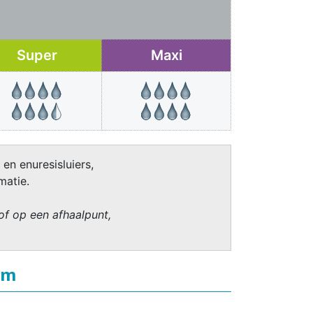
Super
Maxi
 en enuresisluiers,
matie.
of op een afhaalpunt,
rm