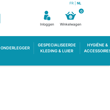
FR
NL
0
Inloggen
Winkelwagen
GESPECIALISEERDE
HYGIËNE &
ONDERLEGGER
KLEDING & LUIER
ACCESSOIRE
N BROEKJE
E LUIER
WEKKER
OEFENBROEKJE
LUIEREMMER
ZWEMLUIER