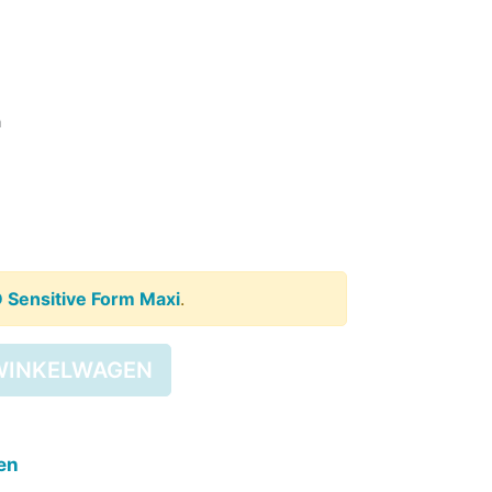
SSENEN
DEREN
ngen)
n
SUPPLEMENT
KINDEREN
ESIE
PLASWEKKER KINDEREN
ANTISLIPKOUS
D Sensitive Form Maxi
.
WINKELWAGEN
en