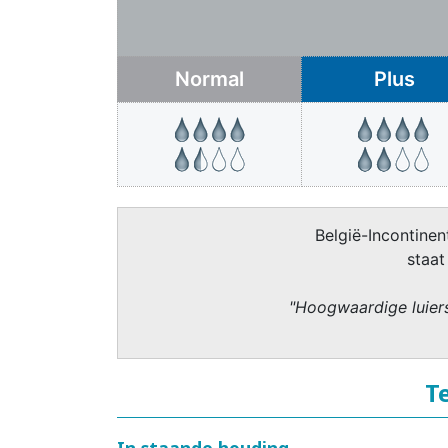
Normal
Plus
België-Incontinent
staat
"Hoogwaardige luiers
T
In staande houding