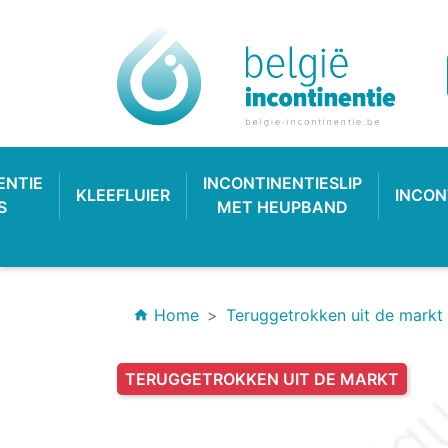
ENTIE
INCONTINENTIESLIP
KLEEFLUIER
INCON
S
MET HEUPBAND
Home
Teruggetrokken uit de markt
home
TERUGGETROKKEN UIT DE MARKT
INCONTINENTIEVERBAND
HYGIËNE & VERZORGING
PLASTIC BROEKJE
KLASSIEKE LUIER
INCONTINEN
KATOENEN
PULL-UP
SL