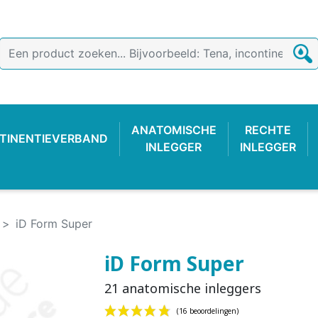
ANATOMISCHE
RECHTE
TINENTIEVERBAND
INLEGGER
INLEGGER
iD Form Super
iD Form Super
21 anatomische inleggers
TIEVERBAND
 BROEKJE
-LUIER
AB
ONDERZOEKSHANDSCHOEN
PLASTIC BROEKJE
FIXATIEBROEKJE
KATOENE
WASBAR
PLAS