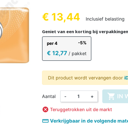
REN
KINDEREN
VOLWA
KIN
€ 13,44
Inclusief belasting
(16 beoordeli
Geniet van een korting bij verpakkinge
-5%
per 4
KKER &
DESINFECTIE VAN
VOEDINGS
KINDEREN
ORANT
AMA
WASBARE LUIER
HANDEN EN
ROMPERTJE
PYJAMA 
ON
€ 12,77
/ pakket
OPPERVLAKKEN
KINDEREN
Dit product wordt vervangen door
i

IN 
Aantal
-
+

Teruggetrokken uit de markt
straighten
Verkrijgbaar in de volgende mat