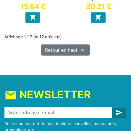
15,64 €
20,21 €


Affichage 1-12 de 12 article(s)

Retour en haut
NEWSLETTER
mail
send
Restez au courant de nos dernières nouvelles, nouveautés,
promotions, etc.