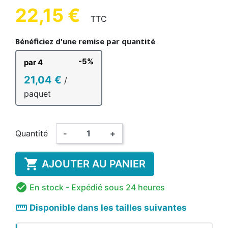
22,15 €
TTC
Bénéficiez d'une remise par quantité
-5%
par 4
21,04 €
/
paquet
Quantité
-
+

AJOUTER AU PANIER

En stock
- Expédié sous 24 heures
straighten
Disponible dans les tailles suivantes