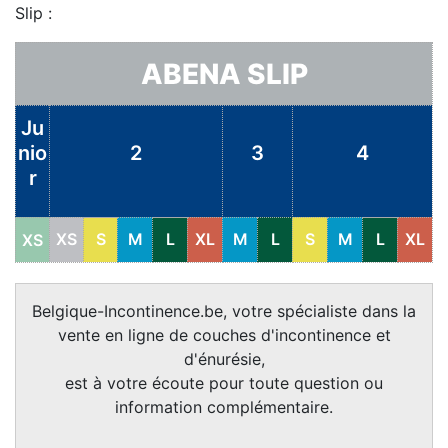
Slip :
ABENA SLIP
Ju
nio
2
3
4
r
XS
S
M
L
XL
M
L
S
M
L
XL
XS
Belgique-Incontinence.be, votre spécialiste dans la
vente en ligne de couches d'incontinence et
d'énurésie,
est à votre écoute pour toute question ou
information complémentaire.