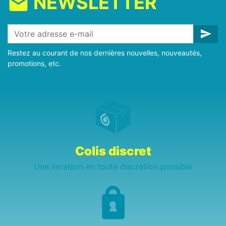
NEWSLETTER
mail
send
Restez au courant de nos dernières nouvelles, nouveautés,
promotions, etc.
Colis discret
Une livraison en toute discrétion possible