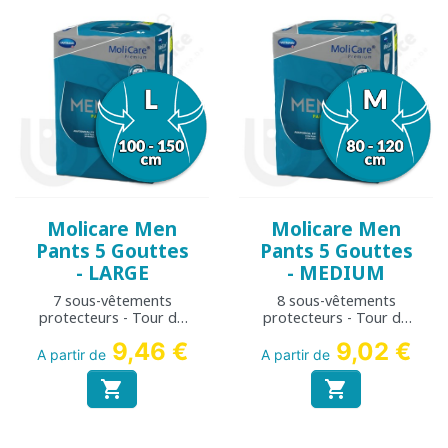
Molicare Men
Molicare Men
Pants 5 Gouttes
Pants 5 Gouttes
- LARGE
- MEDIUM
7 sous-vêtements
8 sous-vêtements
protecteurs - Tour de
protecteurs - Tour de
hanche : 100 à 150 cm
hanche : 80 à 120 cm
9,46 €
9,02 €
A partir de
A partir de

