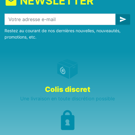
NEWSLETTER
mail
send
Restez au courant de nos dernières nouvelles, nouveautés,
promotions, etc.
Colis discret
Une livraison en toute discrétion possible