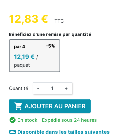
12,83 €
TTC
Bénéficiez d'une remise par quantité
-5%
par 4
12,19 €
/
paquet
Quantité
-
+

AJOUTER AU PANIER

En stock
- Expédié sous 24 heures
straighten
Disponible dans les tailles suivantes