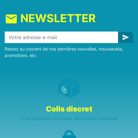
NEWSLETTER
mail
send
Restez au courant de nos dernières nouvelles, nouveautés,
promotions, etc.
Colis discret
Une livraison en toute discrétion possible