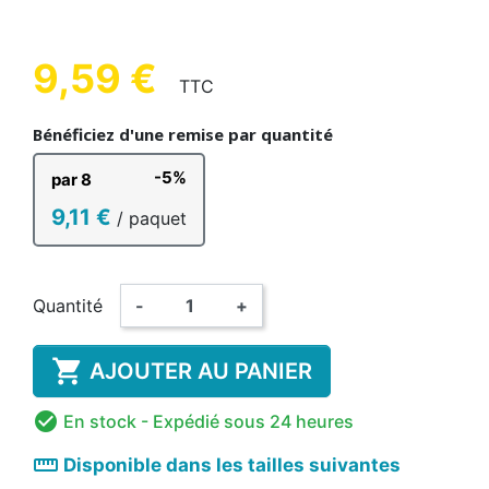
9,59 €
TTC
Bénéficiez d'une remise par quantité
-5%
par 8
9,11 €
/ paquet
Quantité
-
+

AJOUTER AU PANIER

En stock
- Expédié sous 24 heures
straighten
Disponible dans les tailles suivantes