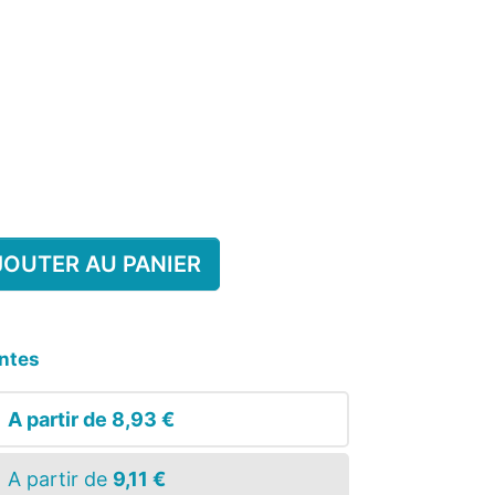
ULTE
D'APPRENTISSAGE
LÉMENT
 ENFANT
UILLÈRE
ENTAIRE
CHAUSSETTE ANTIGLISSE
ALARME STOP PIPI
ENFANT
JOUTER AU PANIER
antes
A partir de
8,93 €
A partir de
9,11 €