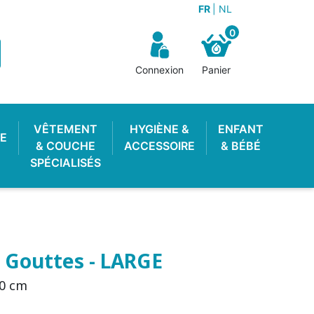
FR
NL
0
Connexion
Panier
VÊTEMENT
HYGIÈNE &
ENFANT
E
& COUCHE
ACCESSOIRE
& BÉBÉ
SPÉCIALISÉS
5 Gouttes - LARGE
50 cm
OTON ENFANT
 LAVABLE
STOP PIPI
POUBELLE À COUCHES
LANGE PISCINE
CULOTTE