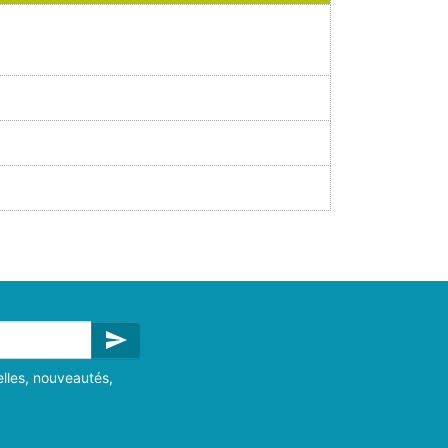
send
lles, nouveautés,