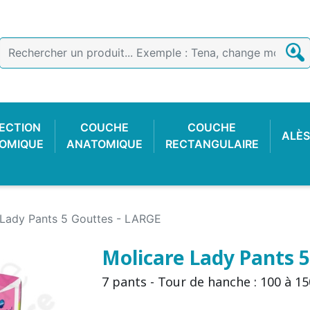
ECTION
COUCHE
COUCHE
ALÈS
OMIQUE
ANATOMIQUE
RECTANGULAIRE
 Lady Pants 5 Gouttes - LARGE
Molicare Lady Pants 
7 pants - Tour de hanche : 100 à 1
E COTON
 FACILE
CTION
OIR
CULOTTE PLASTIQUE
SLIP DE FIXATION
GANT D'EXAMEN
CULOTTE C
COUCHE
ALARME 