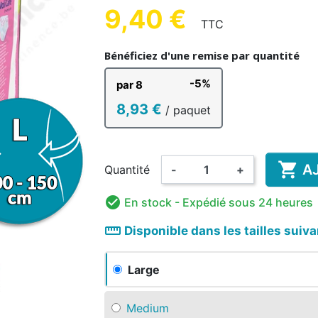
UE HOMME
ENFANT
AD
9,40 €
TTC
Bénéficiez d'une remise par quantité
-5%
par 8
8,93 €
/ paquet
HANT &
DÉSINFECTION MAINS ET
COMP
BAIN ENFANT
RISANT
AMA
COUCHE LAVABLE
SURFACES
BODY
PYJAMA
GRENO
ALIM
ENFANT

A
Quantité
-
+

En stock
- Expédié sous 24 heures
straighten
Disponible dans les tailles suiv
Large
Medium