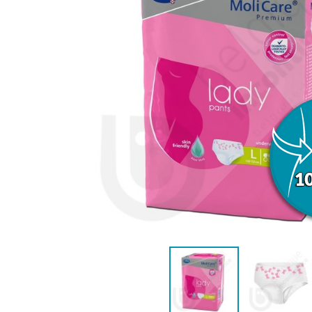
ANATOMIQUE FEMME
ANATOMIQ
AIDE À LA CONTINENCE
DÉTAC
LANGE PISCINE ENFANT
MAILLOT DE BAIN
MAILLOT DE 
DÉSODO
PYJ
HYGIÈNE & SOIN ENFANT