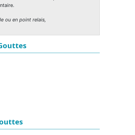
taire.
e ou en point relais,
 Gouttes
Gouttes