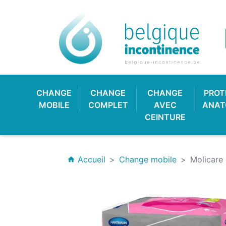
CHANGE
CHANGE
CHANGE
PROT
MOBILE
COMPLET
AVEC
ANAT
CEINTURE
Accueil
Change mobile
Molicare
home
CULOTTE PLASTIQUE
CHANGE CLASSIQUE
HYGIÈNE & SOIN
PROTECTION
CULOTT
CHANGE
PROTE
BAV