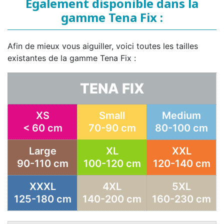
Egalement disponible dans la
gamme Tena Fix :
Afin de mieux vous aiguiller, voici toutes les tailles
existantes de la gamme Tena Fix :
TENA FIX
XS
Small
Medium
< 60 cm
70-90 cm
80-100 cm
Large
XL
XXL
90-110 cm
100-120 cm
120-140 cm
XXXL
4XL
5XL
125-180 cm
140-200 cm
160-230 cm