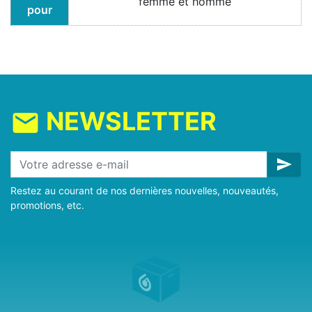
femme et homme
pour
NEWSLETTER
mail
send
Restez au courant de nos dernières nouvelles, nouveautés,
promotions, etc.