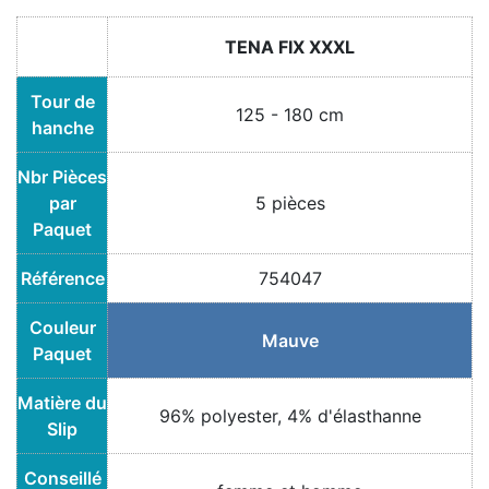
TENA FIX XXXL
Tour de
125 - 180 cm
hanche
Nbr Pièces
par
5 pièces
Paquet
Référence
754047
Couleur
Mauve
Paquet
Matière du
96% polyester, 4% d'élasthanne
Slip
Conseillé