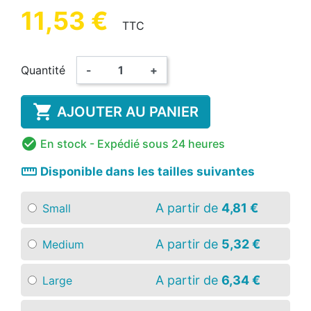
11,53 €
TTC
Quantité
-
+

AJOUTER AU PANIER

En stock
- Expédié sous 24 heures
straighten
Disponible dans les tailles suivantes
A partir de
4,81 €
Small
A partir de
5,32 €
Medium
A partir de
6,34 €
Large