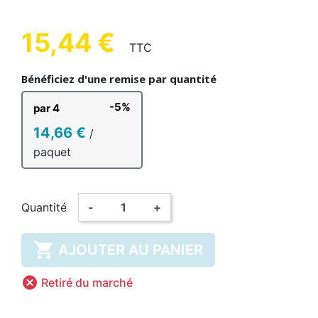
15,44 €
TTC
Bénéficiez d'une remise par quantité
-5%
par 4
14,66 €
/
paquet
Quantité
-
+

AJOUTER AU PANIER

Retiré du marché