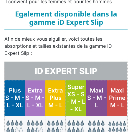
Il convient pour les femmes et pour les hommes.
Egalement disponible dans la
gamme iD Expert Slip
Afin de mieux vous aiguiller, voici toutes les
absorptions et tailles existantes de la gamme iD
Expert Slip :
ID EXPERT SLIP
Super
Plus
Extra
Extra
Maxi
Maxi
XS - S
S - M -
S - M -
Plus
S - M -
Prime
- M - L
L - XL
L - XL
M - L
L
M - L
- XL