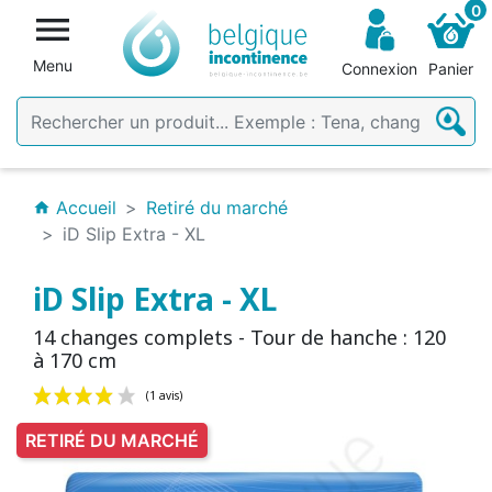
0

Menu
Connexion
Panier
Accueil
Retiré du marché
home
iD Slip Extra - XL
iD Slip Extra - XL
14 changes complets - Tour de hanche : 120
à 170 cm
RETIRÉ DU MARCHÉ
(1 avis)