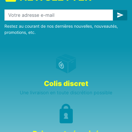
send
Restez au courant de nos dernières nouvelles, nouveautés,
promotions, etc.
Colis discret
Une livraison en toute discrétion possible