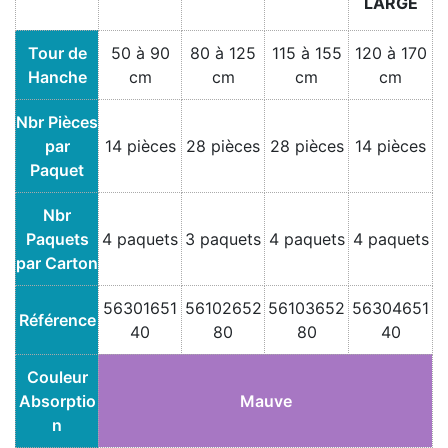
LARGE
Tour de
50 à 90
80 à 125
115 à 155
120 à 170
Hanche
cm
cm
cm
cm
Nbr Pièces
par
14 pièces
28 pièces
28 pièces
14 pièces
Paquet
Nbr
Paquets
4 paquets
3 paquets
4 paquets
4 paquets
par Carton
56301651
56102652
56103652
56304651
Référence
40
80
80
40
Couleur
Absorptio
Mauve
n