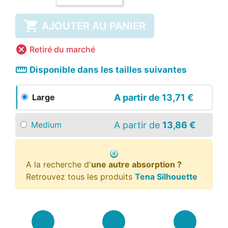

AJOUTER AU PANIER

Retiré du marché
straighten
Disponible dans les tailles suivantes
A partir de
13,71 €
Large
A partir de
13,86 €
Medium
A la recherche d'
une autre absorption ?
Retrouvez tous les produits
Tena Silhouette