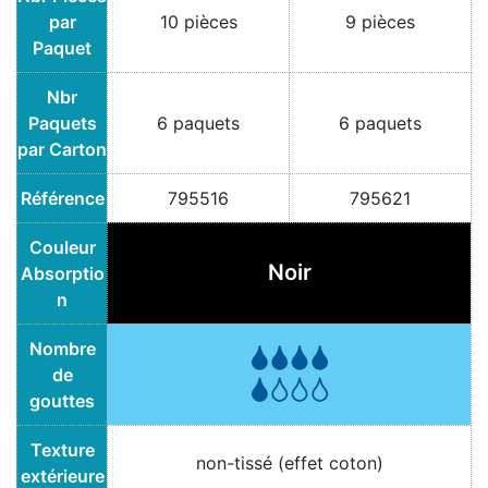
par
10 pièces
9 pièces
Paquet
Nbr
Paquets
6 paquets
6 paquets
par Carton
Référence
795516
795621
Couleur
Noir
Absorptio
n
Nombre
de
gouttes
Texture
non-tissé (effet coton)
extérieure