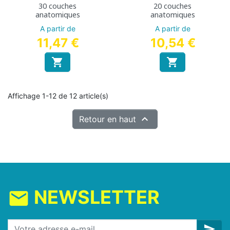
30 couches
20 couches
anatomiques
anatomiques
A partir de
A partir de
11,47 €
10,54 €


Affichage 1-12 de 12 article(s)

Retour en haut
NEWSLETTER
mail
send