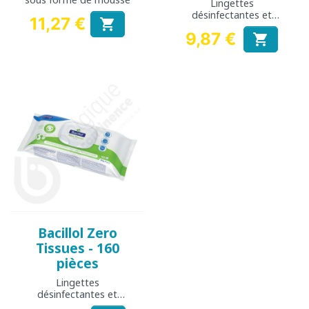
Lingettes
désinfectantes et
11,27 €

nettoyantes multi-
Prix
9,87 €

usages
Prix
Bacillol Zero
Tissues - 160
pièces
Lingettes
désinfectantes et
nettoyantes multi-