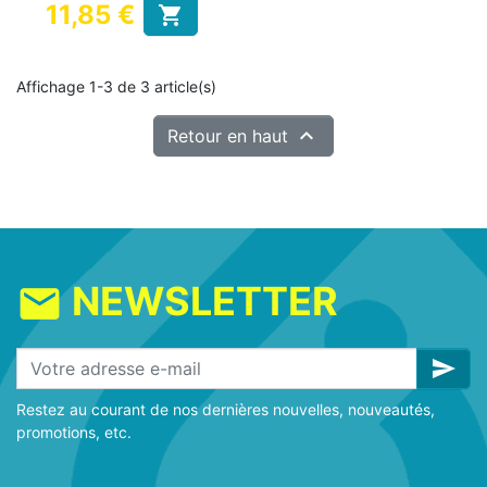
11,85 €

usages et durables
Prix
Affichage 1-3 de 3 article(s)

Retour en haut
NEWSLETTER
mail
send
Restez au courant de nos dernières nouvelles, nouveautés,
promotions, etc.