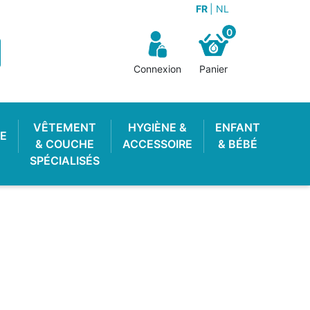
FR
NL
0
Connexion
Panier
VÊTEMENT
HYGIÈNE &
ENFANT
E
& COUCHE
ACCESSOIRE
& BÉBÉ
SPÉCIALISÉS
OTON ENFANT
 LAVABLE
STOP PIPI
POUBELLE À COUCHES
LANGE PISCINE
CULOTTE