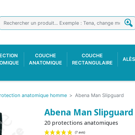
ECTION
COUCHE
COUCHE
ALÈS
OMIQUE
ANATOMIQUE
RECTANGULAIRE
rotection anatomique homme
Abena Man Slipguard
Abena Man Slipguard
20 protections anatomiques
E COTON
 FACILE
CTION
OIR
CULOTTE PLASTIQUE
SLIP DE FIXATION
GANT D'EXAMEN
CULOTTE C
COUCHE
ALARME 