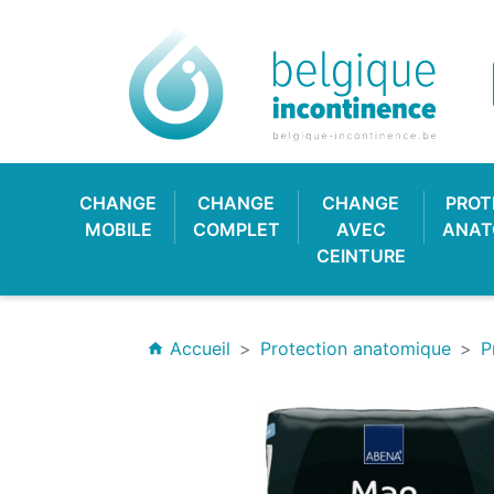
CHANGE
CHANGE
CHANGE
PROT
MOBILE
COMPLET
AVEC
ANAT
CEINTURE
Accueil
Protection anatomique
P
home
CULOTTE PLASTIQUE
CHANGE CLASSIQUE
HYGIÈNE & SOIN
PROTECTION
CULOTT
CHANGE
PROTE
BAV