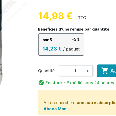
UE HOMME
ENFANT
AD
14,98 €
TTC
(7 avis)
Bénéficiez d'une remise par quantité
-5%
par 5
HANT &
DÉSINFECTION MAINS ET
COMP
BAIN ENFANT
RISANT
AMA
COUCHE LAVABLE
SURFACES
BODY
PYJAMA
GRENO
ALIM
14,23 €
/ paquet
ENFANT

A
Quantité
-
+

En stock
- Expédié sous 24 heures
A la recherche d'
une autre absorpti
Abena Man