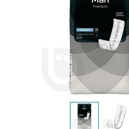
ANATOMIQUE FEMME
ANATOMIQ
AIDE À LA CONTINENCE
DÉTAC
LANGE PISCINE ENFANT
MAILLOT DE BAIN
MAILLOT DE 
DÉSODO
PYJ
HYGIÈNE & SOIN ENFANT