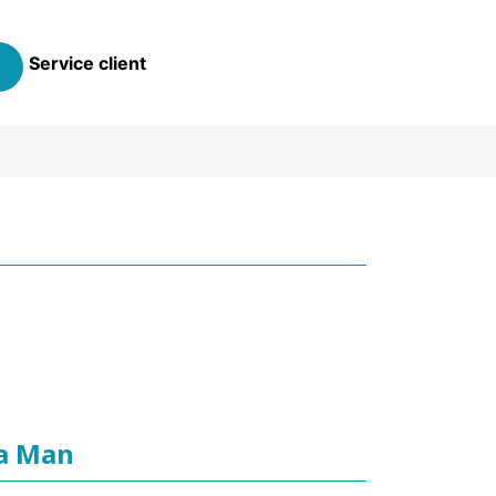
Service client
na Man