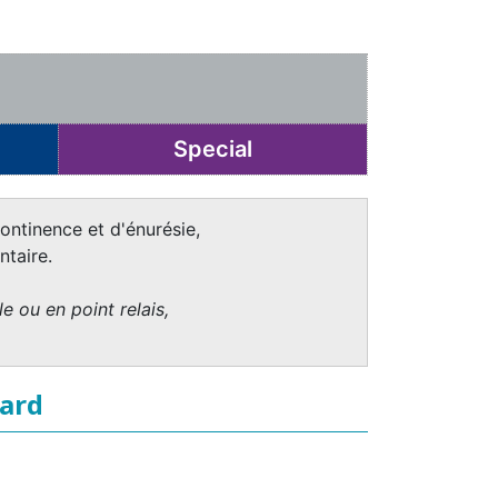
Special
ontinence et d'énurésie,
taire.
e ou en point relais,
uard