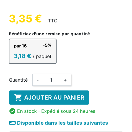
3,35 €
TTC
Bénéficiez d'une remise par quantité
-5%
par 16
3,18 €
/ paquet
Quantité
-
+

AJOUTER AU PANIER

En stock
- Expédié sous 24 heures
straighten
Disponible dans les tailles suivantes