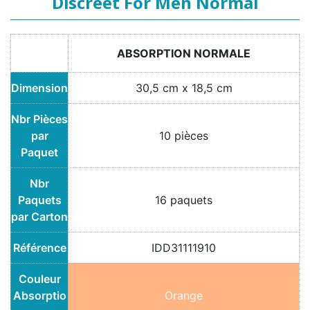
Discreet For Men Normal
ABSORPTION NORMALE
Dimension
30,5 cm x 18,5 cm
Nbr Pièces
par
10 pièces
Paquet
Nbr
Paquets
16 paquets
par Carton
Référence
IDD31111910
Couleur
Absorptio
Orange