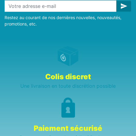
send
Restez au courant de nos dernières nouvelles, nouveautés,
promotions, etc.
Colis discret
Une livraison en toute discrétion possible
Paiement sécurisé