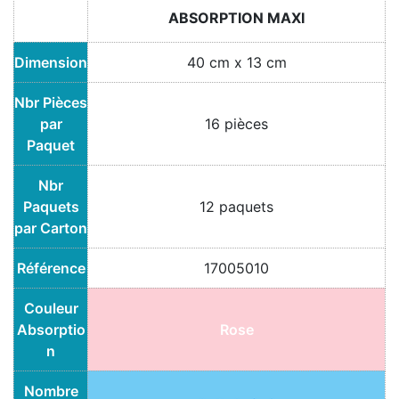
ABSORPTION MAXI
Dimension
40 cm x 13 cm
Nbr Pièces
par
16 pièces
Paquet
Nbr
Paquets
12 paquets
par Carton
Référence
17005010
Couleur
Absorptio
Rose
n
Nombre