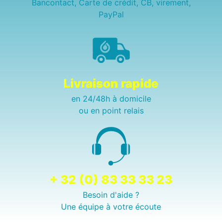
Bancontact, Carte de crédit, CB, virement,
PayPal
Livraison rapide
en 24/48h à domicile
ou en point relais
+ 32 (0) 83 33 33 23
Besoin d'aide ?
Une équipe à votre écoute