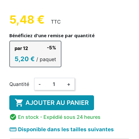
5,48 €
TTC
Bénéficiez d'une remise par quantité
-5%
par 12
5,20 €
/ paquet
Quantité
-
+

AJOUTER AU PANIER

En stock
- Expédié sous 24 heures
straighten
Disponible dans les tailles suivantes