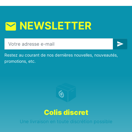
NEWSLETTER
mail
send
Restez au courant de nos dernières nouvelles, nouveautés,
promotions, etc.
Colis discret
Une livraison en toute discrétion possible