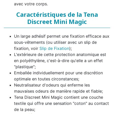
avec votre corps.
Caractéristiques de la Tena
Discreet Mini Magic
Un large adhésif permet une fixation efficace aux
sous-vêtements (ou utiliser avec un slip de
fixation, voir
Slip de Fixation
);
L'extérieure de cette protection anatomique est
en polyéthylène, c'est-à-dire qu'elle a un effet
"plastique";
Emballée individuellement pour une discrétion
optimale en toutes circonstances;
Neutralisateur d'odeurs qui enferme les
mauvaises odeurs de manière rapide et fiable;
Tena Discreet Mini Magic contient une couche
textile qui offre une sensation "coton" au contact
de la peau;