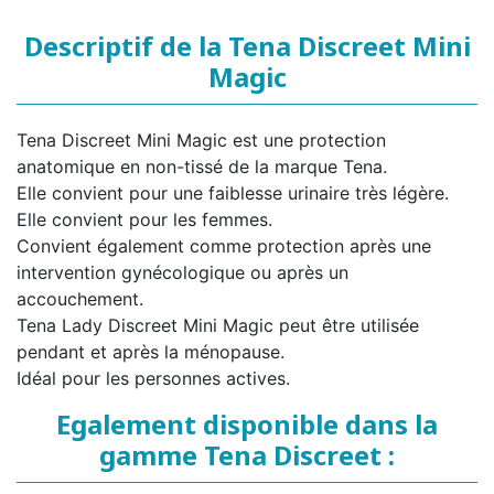
Descriptif de la Tena Discreet Mini
Magic
Tena Discreet Mini Magic est une protection
anatomique en non-tissé de la marque Tena.
Elle convient pour une faiblesse urinaire très légère.
Elle convient pour les femmes.
Convient également comme protection après une
intervention gynécologique ou après un
accouchement.
Tena Lady Discreet Mini Magic peut être utilisée
pendant et après la ménopause.
Idéal pour les personnes actives.
Egalement disponible dans la
gamme Tena Discreet :