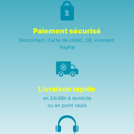
Paiement sécurisé
Bancontact, Carte de crédit, CB, virement,
PayPal
Livraison rapide
en 24/48h à domicile
ou en point relais