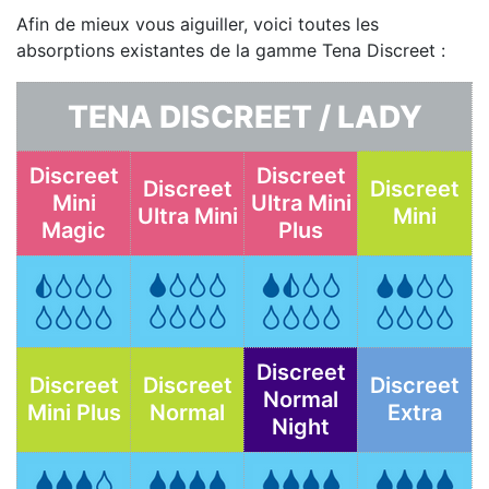
Afin de mieux vous aiguiller, voici toutes les
absorptions existantes de la gamme Tena Discreet :
TENA DISCREET / LADY
Discreet
Discreet
Discreet
Discreet
Mini
Ultra Mini
Ultra Mini
Mini
Magic
Plus
Discreet
Discreet
Discreet
Discreet
Normal
Mini Plus
Normal
Extra
Night