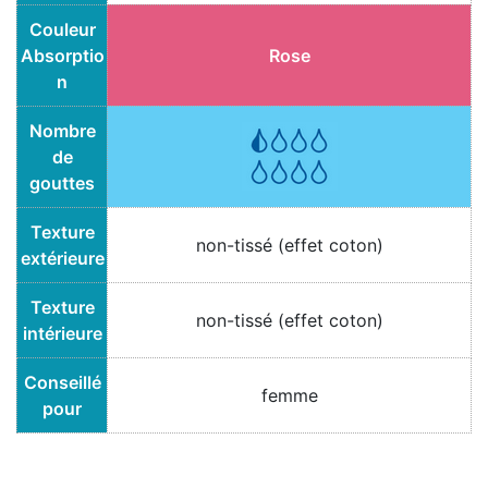
Couleur
Absorptio
Rose
n
Nombre
de
gouttes
Texture
non-tissé (effet coton)
extérieure
Texture
non-tissé (effet coton)
intérieure
Conseillé
femme
pour