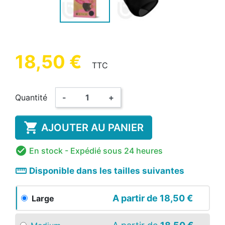
18,50 €
TTC
Quantité
-
+

AJOUTER AU PANIER

En stock
- Expédié sous 24 heures
straighten
Disponible dans les tailles suivantes
A partir de
18,50 €
Large