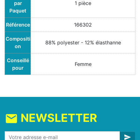
par
1 pièce
Paquet
Référence
166302
Compositi
88% polyester - 12% élasthanne
on
Conseillé
Femme
pour
NEWSLETTER
mail
send