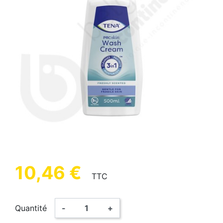
10,46 €
TTC
Quantité
-
+