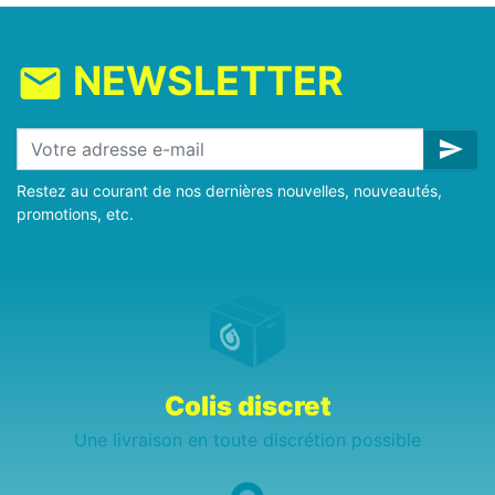
NEWSLETTER
mail
send
Restez au courant de nos dernières nouvelles, nouveautés,
promotions, etc.
Colis discret
Une livraison en toute discrétion possible